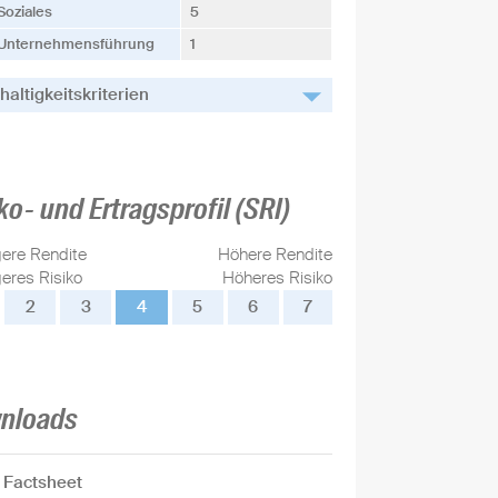
Soziales
5
Unternehmensführung
1
altigkeitskriterien
ko- und Ertragsprofil (SRI)
gere Rendite
Höhere Rendite
eres Risiko
Höheres Risiko
2
3
4
5
6
7
nloads
Factsheet