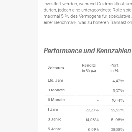
investiert werden, während Geldmarktinstr
dürfen, jedoch eine untergeordnete Rolle spiele
maximal 5 % des Vermögens für spekulative Zw
einer Benchmark, was zu höheren Transaktion
Performance und Kennzahlen
Rendite
Perf.
Zeitraum
in % p.a
in %
Lfd. Jahr
–
14,47%
3 Monate
–
5,07%
6 Monate
–
10,74%
1 Jahr
22,23%
22,23%
3 Jahre
14,96%
51,98%
5 Jahre
6,91%
39,69%