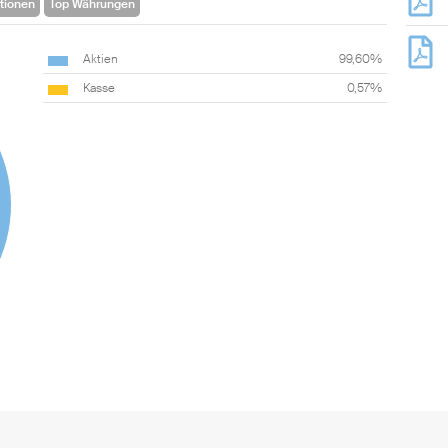
tionen
Top Währungen
Aktien
99,60%
Kasse
0,57%