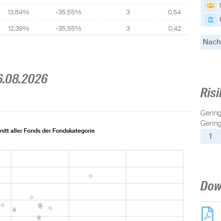
13,84%
-35,55%
3
0,54
12,39%
-35,55%
3
0,42
Nachh
6.08.2026
Risi
Gerin
Gering
itt aller Fonds der Fondskategorie
1
Dow