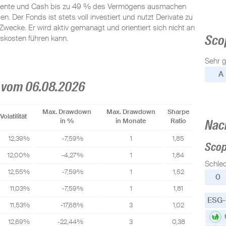
umente und Cash bis zu 49 % des Vermögens ausmachen
n. Der Fonds ist stets voll investiert und nutzt Derivate zu
ecke. Er wird aktiv gemanagt und orientiert sich nicht an
Sco
skosten führen kann.
Sehr g
A
 vom 06.08.2026
Max. Drawdown
Max. Drawdown
Sharpe
Volatilität
in %
in Monate
Ratio
Nac
12,39%
-7,59%
1
1,85
Sco
12,00%
-4,27%
1
1,84
Schle
12,55%
-7,59%
1
1,52
0
11,03%
-7,59%
1
1,81
ESG-
11,53%
-17,68%
3
1,02
12,69%
-22,44%
3
0,38