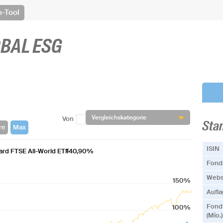
o-Tool
OBAL ESG
Vergleichskategorie
Von
Bis
Sta
ISIN
rd FTSE All-World ETF
140,90%
Fonds
Webs
150%
Aufl
Fond
100%
(Mio.)