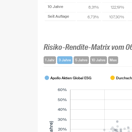
10 Jahre
8,31%
122,19%
Seit Auflage
6,73%
107,30%
Risiko-Rendite-Matrix vom 0
1 Jahr
3 Jahre
5 Jahre
10 Jahre
Max
Apollo Aktien Global ESG
Durchschn
60%
50%
40%
30%
20%