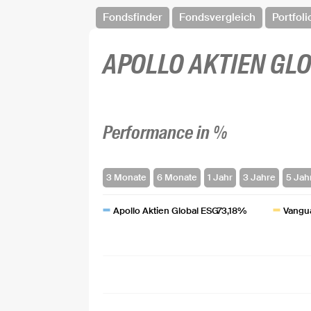
Fondsfinder
Fondsvergleich
Portfoli
APOLLO AKTIEN GL
Performance in %
Apollo Aktien Global ESG
73,18%
Vangua