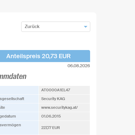
Zurück
Zum Fondsfinder zurück
Fonds hinzufügen und zurück
Anteilspreis 20,73 EUR
06.08.2026
mmdaten
AT0000A1EL47
­­gesellschaft
Security KAG
ite
www.securitykag.at/
agedatum
01.06.2015
s­vermögen
227,77 EUR