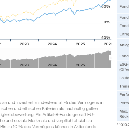
50%
Fond
Fonds
0%
Fond
Ertr
-50%
2
2023
2024
2025
2026
Anla
Fonds
ESG-
2
2023
2024
2025
(Offe
Lauf
Tran
Perf
hs an und investiert mindestens 51 % des Vermögens in
Perfo
gischen und ethischen Kriterien als nachhaltig gelten.
Max.
ltigkeitsbewertung. Als Artikel-8-Fonds gemäß EU-
Rück
e und soziale Merkmale und verpflichtet sich zu
* 10.10
 Bis zu 10 % des Vermögens können in Aktienfonds