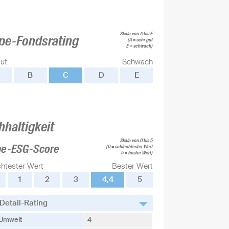
Skala von A bis E
pe-Fondsrating
(A = sehr gut
E = schwach)
ut
Schwach
B
C
D
E
hhaltigkeit
Skala von 0 bis 5
pe-ESG-Score
(0 = schlechtester Wert
5 = bester Wert)
chtester Wert
Bester Wert
1
2
3
4,4
5
Detail-Rating
Umwelt
4