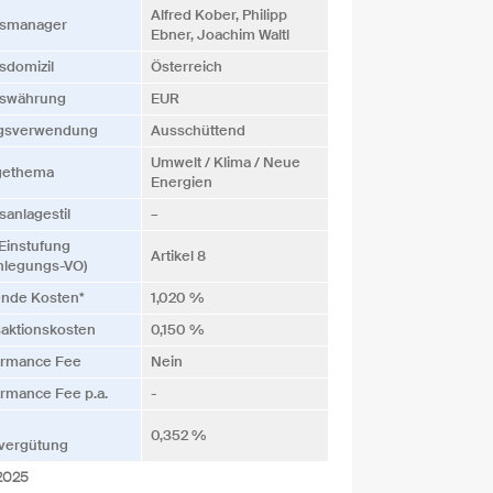
Alfred Kober, Philipp
s­manager
Ebner, Joachim Waltl
­domizil
Österreich
s­währung
EUR
ags­verwendung
Ausschüttend
Umwelt / Klima / Neue
gethema
Energien
­anlagestil
–
Einstufung
Artikel 8
nlegungs-VO)
ende Kosten*
1,020 %
saktionskosten
0,150 %
ormance Fee
Nein
rmance Fee p.a.
-
0,352 %
vergütung
.2025