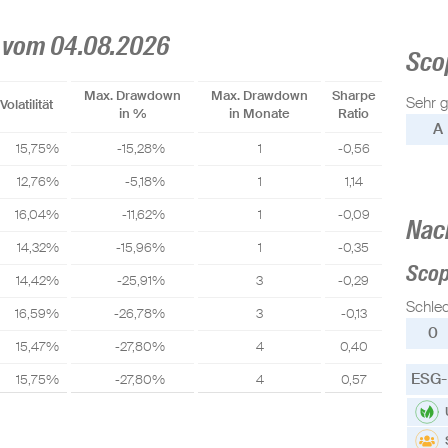
 vom 04.08.2026
Sco
Max. Drawdown
Max. Drawdown
Sharpe
Sehr g
Volatilität
in %
in Monate
Ratio
A
15,75%
-15,28%
1
-0,56
12,76%
-5,18%
1
1,14
16,04%
-11,62%
1
-0,09
Nac
14,32%
-15,96%
1
-0,35
Sco
14,42%
-25,91%
3
-0,29
Schle
16,59%
-26,78%
3
-0,13
0
15,47%
-27,80%
4
0,40
ESG-
15,75%
-27,80%
4
0,57