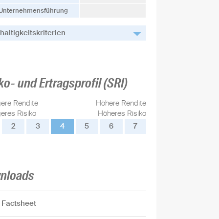
Unternehmensführung
-
altigkeitskriterien
ko- und Ertragsprofil (SRI)
gere Rendite
Höhere Rendite
eres Risiko
Höheres Risiko
2
3
4
5
6
7
nloads
Factsheet