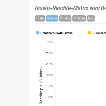
Risiko-Rendite-Matrix vom 0
1 Jahr
3 Jahre
5 Jahre
10 Jahre
Max
Comgest Growth Europe
Durchschn
30%
25%
20%
Rendite p.a. (3 Jahre)
15%
10%
5%