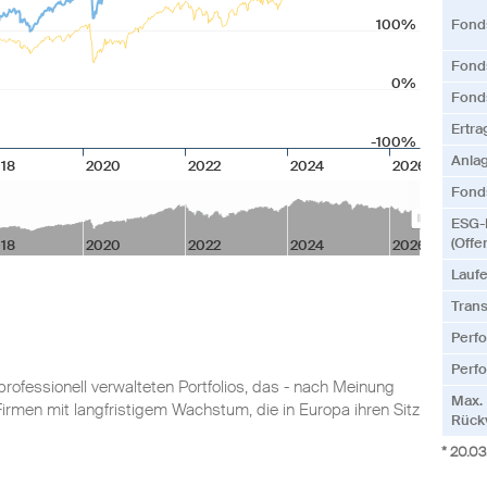
100%
Fond
Fonds
0%
Fond
Ertr
-100%
Anla
18
2020
2022
2024
2026
Fonds
ESG-
(Offe
18
2020
2022
2024
2026
Lauf
Tran
Perf
Perfo
professionell verwalteten Portfolios, das - nach Meinung
Max.
irmen mit langfristigem Wachstum, die in Europa ihren Sitz
Rück
* 20.0