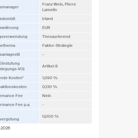
Franz Weis, Pierre
s­manager
Lamelin
­domizil
Irland
s­währung
EUR
ags­verwendung
Thesaurierend
gethema
Faktor-Strategie
­anlagestil
–
Einstufung
Artikel 8
nlegungs-VO)
ende Kosten*
1,090 %
saktionskosten
0,130 %
ormance Fee
Nein
rmance Fee p.a.
-
0,000 %
vergütung
3.2026