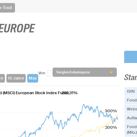
o-Tool
EUROPE
Vergleichskategorie
Von
Bis
Sta
ISIN
d (MSCI) European Stock Index Fund
289,31%
Fonds
Webs
300%
Aufl
Fond
200%
(Mio.)