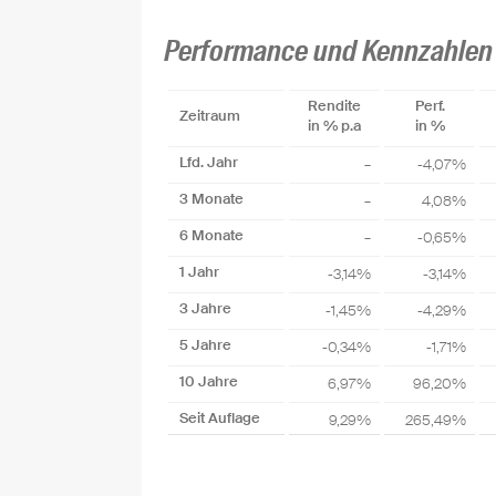
Performance und Kennzahlen
Rendite
Perf.
Zeitraum
in % p.a
in %
Lfd. Jahr
–
-4,07%
3 Monate
–
4,08%
6 Monate
–
-0,65%
1 Jahr
-3,14%
-3,14%
3 Jahre
-1,45%
-4,29%
5 Jahre
-0,34%
-1,71%
10 Jahre
6,97%
96,20%
Seit Auflage
9,29%
265,49%