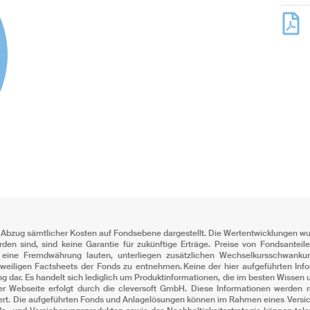
bzug sämtlicher Kosten auf Fondsebene dargestellt. Die Wertentwicklungen wur
rden sind, sind keine Garantie für zukünftige Erträge. Preise von Fondsante
f eine Fremdwährung lauten, unterliegen zusätzlichen Wechselkursschwank
eweiligen Factsheets der Fonds zu entnehmen. Keine der hier aufgeführten Info
 dar. Es handelt sich lediglich um Produktinformationen, die im besten Wissen 
ebseite erfolgt durch die cleversoft GmbH. Diese Informationen werden reg
lisiert. Die aufgeführten Fonds und Anlagelösungen können im Rahmen eines Ver