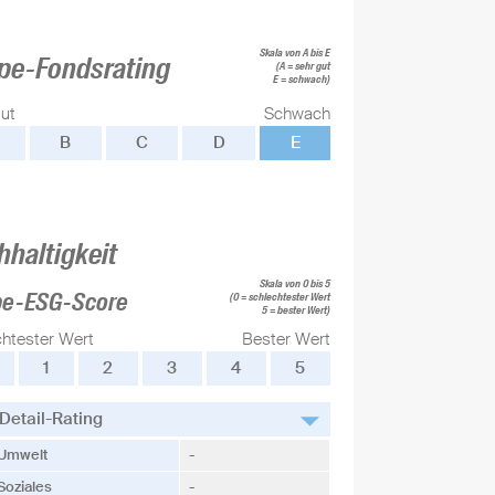
Skala von A bis E
pe-Fondsrating
(A = sehr gut
E = schwach)
ut
Schwach
B
C
D
E
hhaltigkeit
Skala von 0 bis 5
pe-ESG-Score
(0 = schlechtester Wert
5 = bester Wert)
chtester Wert
Bester Wert
1
2
3
4
5
Detail-Rating
Umwelt
-
Soziales
-