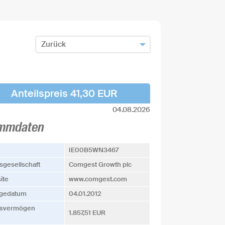
Zurück
Zum Fondsfinder zurück
Fonds hinzufügen und zurück
Anteilspreis 41,30 EUR
04.08.2026
mmdaten
IE00B5WN3467
­­gesellschaft
Comgest Growth plc
ite
www.comgest.com
agedatum
04.01.2012
s­vermögen
1.857,51 EUR