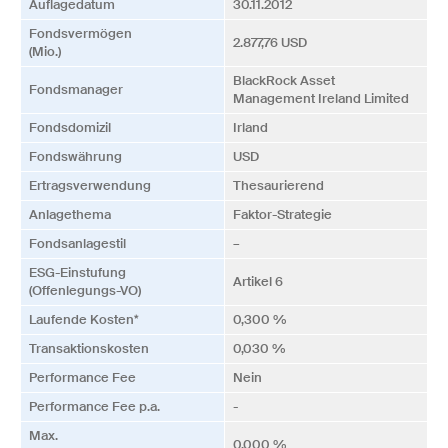
Auflagedatum
30.11.2012
Fonds­vermögen
2.877,76 USD
(Mio.)
BlackRock Asset
Fonds­manager
Management Ireland Limited
Fonds­domizil
Irland
Fonds­währung
USD
Ertrags­verwendung
Thesaurierend
Anlagethema
Faktor-Strategie
Fonds­anlagestil
–
ESG-Einstufung
Artikel 6
(Offenlegungs-VO)
Laufende Kosten*
0,300 %
Transaktionskosten
0,030 %
Performance Fee
Nein
Performance Fee p.a.
-
Max.
0,000 %