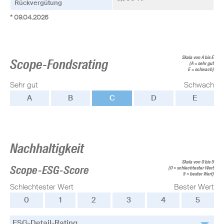
Rückvergütung
* 09.04.2026
Skala von A bis E
Scope-Fondsrating
(A = sehr gut
E = schwach)
Sehr gut
Schwach
A
B
C
D
E
Nachhaltigkeit
Skala von 0 bis 5
Scope-ESG-Score
(0 = schlechtester Wert
5 = bester Wert)
Schlechtester Wert
Bester Wert
0
1
2
3
4
5
ESG-Detail-Rating