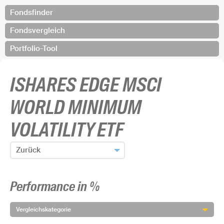
Fondsfinder
Fondsvergleich
Portfolio-Tool
ISHARES EDGE MSCI
WORLD MINIMUM
VOLATILITY ETF
Zurück
Zum Fondsfinder zurück
Performance in %
Fonds hinzufügen und zurück
Vergleichskategorie