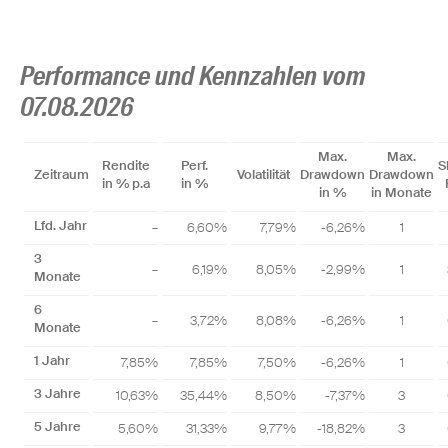
Performance und Kennzahlen vom
07.08.2026
Max.
Max.
Rendite
Perf.
S
Zeitraum
Volatilität
Drawdown
Drawdown
in % p.a
in %
in %
in Monate
Lfd. Jahr
–
6,60%
7,79%
-6,26%
1
3
–
6,19%
8,05%
-2,99%
1
Monate
6
–
3,72%
8,08%
-6,26%
1
Monate
1 Jahr
7,85%
7,85%
7,50%
-6,26%
1
3 Jahre
10,63%
35,44%
8,50%
-7,37%
3
5 Jahre
5,60%
31,33%
9,77%
-18,82%
3