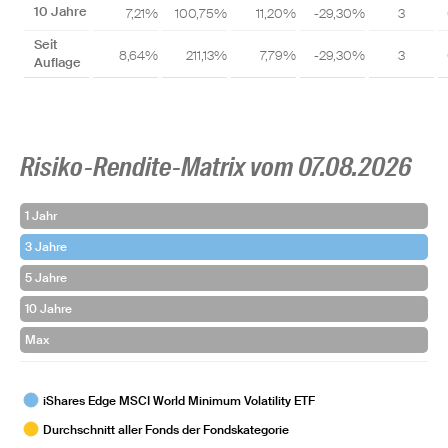
10 Jahre
7,21%
100,75%
11,20%
-29,30%
3
Seit
8,64%
211,13%
7,79%
-29,30%
3
Auflage
Risiko-Rendite-Matrix vom 07.08.2026
1 Jahr
3 Jahre
5 Jahre
10 Jahre
Max
iShares Edge MSCI World Minimum Volatility ETF
Durchschnitt aller Fonds der Fondskategorie