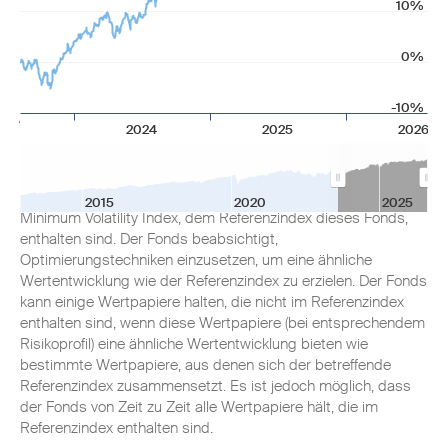
10%
0%
Anlageziel
-10%
2024
2025
2026
Das Fondsmanagement investiert in ein Portfolio aus Aktien
das sich - soweit möglich und praktikabel - aus den
Wertpapieren zusammensetzt, die in dem MSCI World
2015
2020
2025
Minimum Volatility Index, dem Referenzindex dieses Fonds,
enthalten sind. Der Fonds beabsichtigt,
Optimierungstechniken einzusetzen, um eine ähnliche
Wertentwicklung wie der Referenzindex zu erzielen. Der Fonds
kann einige Wertpapiere halten, die nicht im Referenzindex
enthalten sind, wenn diese Wertpapiere (bei entsprechendem
Risikoprofil) eine ähnliche Wertentwicklung bieten wie
bestimmte Wertpapiere, aus denen sich der betreffende
Referenzindex zusammensetzt. Es ist jedoch möglich, dass
der Fonds von Zeit zu Zeit alle Wertpapiere hält, die im
Referenzindex enthalten sind.