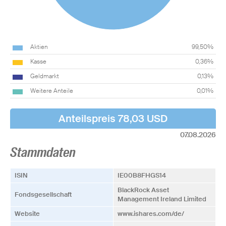
Aktien
99,50%
Kasse
0,36%
Geldmarkt
0,13%
Weitere Anteile
0,01%
Anteilspreis 78,03 USD
07.08.2026
Stammdaten
ISIN
IE00B8FHGS14
BlackRock Asset
Fonds­­gesellschaft
Management Ireland Limited
Website
www.ishares.com/de/