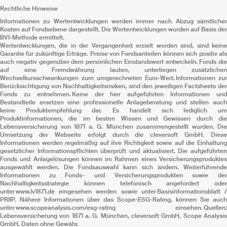
Rechtliche Hinweise
Informationen zu Wertentwicklungen werden immer nach Abzug sämtlicher
Kosten auf Fondsebene dargestellt. Die Wertentwicklungen wurden auf Basis der
BVI-Methode ermittelt.
Wertentwicklungen, die in der Vergangenheit erzielt worden sind, sind keine
Garantie für zukünftige Erträge. Preise von Fondsanteilen können sich positiv als
auch negativ gegenüber dem persönlichen Einstandswert entwickeln. Fonds die
auf eine Fremdwährung lauten, unterliegen zusätzlichen
Wechselkursschwankungen zum umgerechneten Euro-Wert. Informationen zur
Berücksichtigung von Nachhaltigkeitsrisiken, sind den jeweiligen Factsheets der
Fonds zu entnehmen. Keine der hier aufgeführten Informationen und
Bestandteile ersetzen eine professionelle Anlageberatung und stellen auch
keine Produktempfehlung dar. Es handelt sich lediglich um
Produktinformationen, die im besten Wissen und Gewissen durch die
Lebensversicherung von 1871 a. G. München zusammengestellt wurden. Die
Umsetzung der Webseite erfolgt durch die cleversoft GmbH. Diese
Informationen werden regelmäßig auf ihre Richtigkeit sowie auf die Einhaltung
gesetzlicher Informationspflichten überprüft und aktualisiert. Die aufgeführten
Fonds und Anlagelösungen können im Rahmen eines Versicherungsproduktes
ausgewählt werden. Die Fondsauswahl kann sich ändern. Weiterführende
Informationen zu Fonds- und Versicherungsprodukten sowie der
Nachhaltigkeitsstrategie können telefonisch angefordert oder
unter www.lv1871.de eingesehen werden sowie unter Basisinformationsblatt /
PRIIP. Nähere Informationen über das Scope-ESG-Rating, können Sie auch
unter www.scopeanalysis.com/esg-rating einsehen. Quellen:
Lebensversicherung von 1871 a. G. München, cleversoft GmbH, Scope Analysis
GmbH. Daten ohne Gewähr.