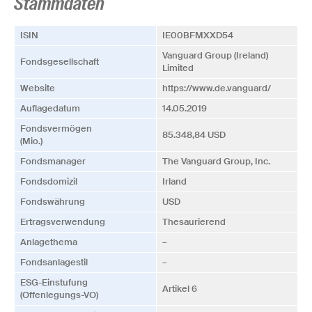
Stammdaten
ISIN
IE00BFMXXD54
Vanguard Group (Ireland)
Fonds­­gesellschaft
Limited
Website
https://www.de.vanguard/
Auflagedatum
14.05.2019
Fonds­vermögen
85.348,84 USD
(Mio.)
Fonds­manager
The Vanguard Group, Inc.
Fonds­domizil
Irland
Fonds­währung
USD
Ertrags­verwendung
Thesaurierend
Anlagethema
–
Fonds­anlagestil
–
ESG-Einstufung
Artikel 6
(Offenlegungs-VO)