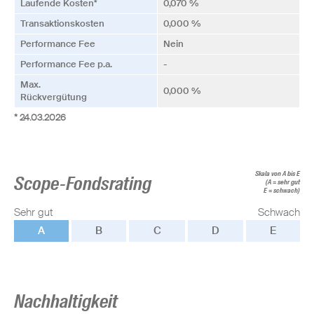
Laufende Kosten*
0,070 %
Transaktionskosten
0,000 %
Performance Fee
Nein
Performance Fee p.a.
-
Max.
0,000 %
Rückvergütung
* 24.03.2026
Skala von A bis E
Scope-Fondsrating
(A = sehr gut
E = schwach)
Sehr gut
Schwach
A
B
C
D
E
Nachhaltigkeit