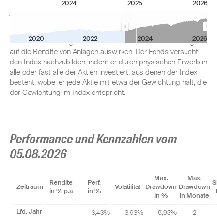
2024
2025
2026
Anlageziel
Der Fonds investiert vorwiegend in Wertpapiere, die auf USD
2020
2022
2024
2026
lauten. Veränderungen der Wechselkurse können sich negativ
auf die Rendite von Anlagen auswirken. Der Fonds versucht
den Index nachzubilden, indem er durch physischen Erwerb in
alle oder fast alle der Aktien investiert, aus denen der Index
besteht, wobei er jede Aktie mit etwa der Gewichtung hält, die
der Gewichtung im Index entspricht.
Performance und Kennzahlen vom
05.08.2026
Max.
Max.
Rendite
Perf.
S
Zeitraum
Volatilität
Drawdown
Drawdown
in % p.a
in %
in %
in Monate
Lfd. Jahr
–
13,43%
13,93%
-8,93%
2