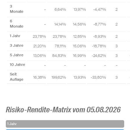
3
–
6,64%
13,97%
-4,47%
2
Monate
6
–
14,14%
14,56%
-8,77%
2
Monate
1 Jahr
23,78%
23,78%
12,85%
-8,93%
2
3 Jahre
21,20%
78,11%
15,06%
-18,78%
3
5 Jahre
13,06%
84,83%
16,99%
-24,62%
3
10 Jahre
–
–
–
–
–
Seit
16,38%
199,62%
13,93%
-33,80%
3
Auflage
Risiko-Rendite-Matrix vom 05.08.2026
1 Jahr