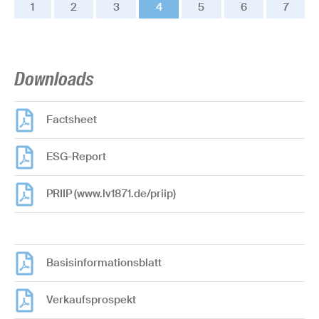
1
2
3
4
5
6
7
Downloads
Factsheet
ESG-Report
PRIIP (www.lv1871.de/priip)
Basisinformationsblatt
Verkaufsprospekt