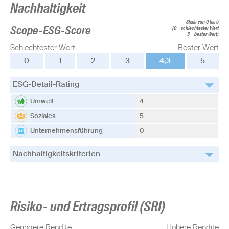
Nachhaltigkeit
Skala von 0 bis 5
Scope-ESG-Score
(0 = schlechtester Wert
5 = bester Wert)
Schlechtester Wert
Bester Wert
0
1
2
3
4,3
5
ESG-Detail-Rating
Umwelt
4
Soziales
5
Unternehmensführung
0
Nachhaltigkeitskriterien
Risiko- und Ertragsprofil (SRI)
Geringere Rendite
Höhere Rendite