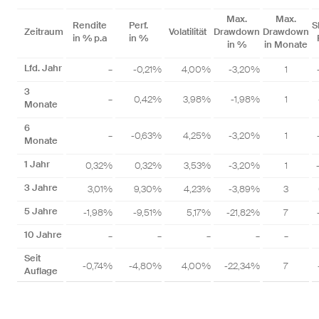
Max.
Max.
Rendite
Perf.
S
Zeitraum
Volatilität
Drawdown
Drawdown
in % p.a
in %
in %
in Monate
Lfd. Jahr
–
-0,21%
4,00%
-3,20%
1
3
–
0,42%
3,98%
-1,98%
1
Monate
6
–
-0,63%
4,25%
-3,20%
1
Monate
1 Jahr
0,32%
0,32%
3,53%
-3,20%
1
3 Jahre
3,01%
9,30%
4,23%
-3,89%
3
5 Jahre
-1,98%
-9,51%
5,17%
-21,82%
7
10 Jahre
–
–
–
–
–
Seit
-0,74%
-4,80%
4,00%
-22,34%
7
Auflage