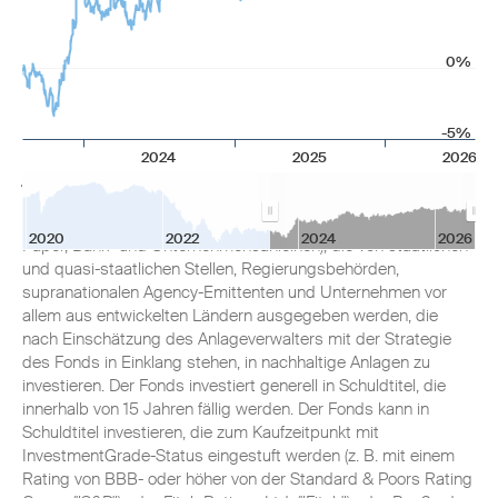
0%
-5%
2024
2025
2026
Anlageziel
Der Fonds investiert in Schuldtitel (wie Anleihen, Commercial
2020
2022
2024
2026
Paper, Bank- und Unternehmensanleihen), die von staatlichen
und quasi-staatlichen Stellen, Regierungsbehörden,
supranationalen Agency-Emittenten und Unternehmen vor
allem aus entwickelten Ländern ausgegeben werden, die
nach Einschätzung des Anlageverwalters mit der Strategie
des Fonds in Einklang stehen, in nachhaltige Anlagen zu
investieren. Der Fonds investiert generell in Schuldtitel, die
innerhalb von 15 Jahren fällig werden. Der Fonds kann in
Schuldtitel investieren, die zum Kaufzeitpunkt mit
InvestmentGrade-Status eingestuft werden (z. B. mit einem
Rating von BBB- oder höher von der Standard & Poors Rating