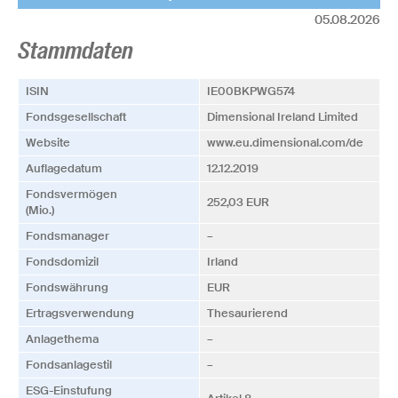
05.08.2026
Stammdaten
ISIN
IE00BKPWG574
Fonds­­gesellschaft
Dimensional Ireland Limited
Website
www.eu.dimensional.com/de
Auflagedatum
12.12.2019
Fonds­vermögen
252,03 EUR
(Mio.)
Fonds­manager
–
Fonds­domizil
Irland
Fonds­währung
EUR
Ertrags­verwendung
Thesaurierend
Anlagethema
–
Fonds­anlagestil
–
ESG-Einstufung