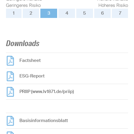
Geringeres Risiko
Höheres Risiko
1
2
3
4
5
6
7
Downloads
Factsheet
ESG-Report
PRIIP (www.lv1871.de/priip)
Basisinformationsblatt