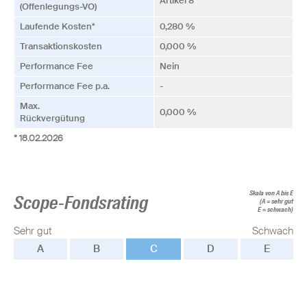
Artikel 8
(Offenlegungs-VO)
Laufende Kosten*
0,280 %
Transaktionskosten
0,000 %
Performance Fee
Nein
Performance Fee p.a.
-
Max.
0,000 %
Rückvergütung
* 18.02.2026
Skala von A bis E
Scope-Fondsrating
(A = sehr gut
E = schwach)
Sehr gut
Schwach
A
B
C
D
E