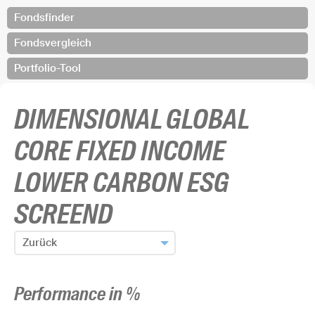
Fondsfinder
Fondsvergleich
Portfolio-Tool
DIMENSIONAL GLOBAL
CORE FIXED INCOME
LOWER CARBON ESG
SCREEND
Zurück
Zum Fondsfinder zurück
Performance in %
Fonds hinzufügen und zurück