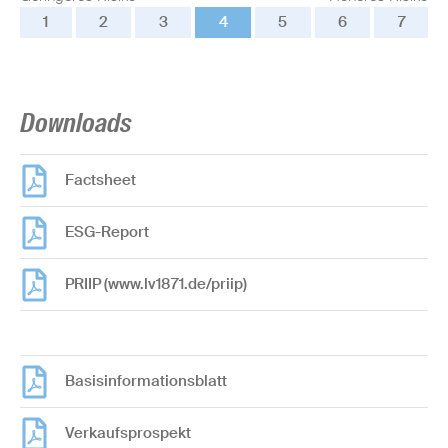
1
2
3
4
5
6
7
Downloads
Factsheet
ESG-Report
PRIIP (www.lv1871.de/priip)
Basisinformationsblatt
Verkaufsprospekt