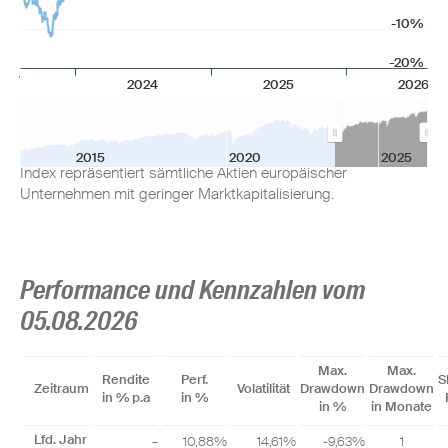
-10%
Anlageziel
-20%
2024
2025
2026
Das Anlageziel des Indexfonds besteht darin, die
Wertentwicklung des Index MSCI Europe small cap mit
Wiederanlage der Nettodividenden nachzubilden. Dieser
2015
2020
2025
Index repräsentiert sämtliche Aktien europäischer
Unternehmen mit geringer Marktkapitalisierung.
Performance und Kennzahlen vom
05.08.2026
Max.
Max.
Rendite
Perf.
S
Zeitraum
Volatilität
Drawdown
Drawdown
in % p.a
in %
in %
in Monate
Lfd. Jahr
–
10,88%
14,61%
-9,63%
1