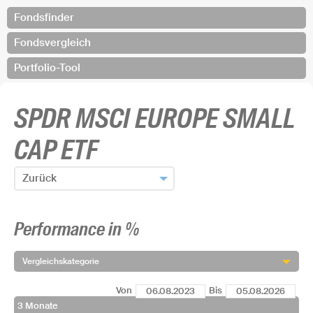
Fondsfinder
Fondsvergleich
Portfolio-Tool
SPDR MSCI EUROPE SMALL
CAP ETF
Zurück
Zum Fondsfinder zurück
Performance in %
Fonds hinzufügen und zurück
Vergleichskategorie
Von
Bis