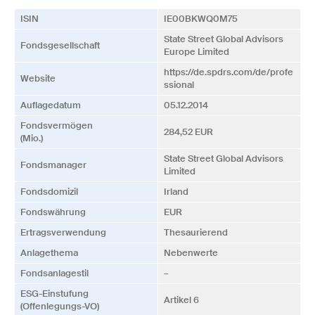
ISIN
IE00BKWQ0M75
State Street Global Advisors
Fonds­­gesellschaft
Europe Limited
https://de.spdrs.com/de/profe
Website
ssional
Auflagedatum
05.12.2014
Fonds­vermögen
284,52 EUR
(Mio.)
State Street Global Advisors
Fonds­manager
Limited
Fonds­domizil
Irland
Fonds­währung
EUR
Ertrags­verwendung
Thesaurierend
Anlagethema
Nebenwerte
Fonds­anlagestil
–
ESG-Einstufung
Artikel 6
(Offenlegungs-VO)