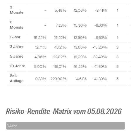
3
–
5,49%
12,06%
-3,41%
1
Monate
6
–
7,23%
15,36%
-9,63%
1
Monate
1 Jahr
15,22%
15,22%
12,90%
-9,63%
1
3 Jahre
12,71%
43,21%
13,86%
-15,26%
3
5 Jahre
4,06%
22,02%
16,09%
-32,49%
3
10 Jahre
8,00%
116,01%
16,25%
-41,39%
5
Seit
9,33%
229,00%
14,61%
-41,39%
5
Auflage
Risiko-Rendite-Matrix vom 05.08.2026
1 Jahr