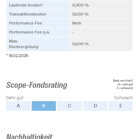
Laufende Kosten*
0,300 %
Transaktionskosten
0,030 %
Performance Fee
Nein
Performance Fee p.a.
-
Max.
0,000 %
Rückvergütung
* 19.02.2026
Skala von A bis E
Scope-Fondsrating
(A = sehr gut
E = schwach)
Sehr gut
Schwach
A
B
C
D
E
Nachhaltigkeit