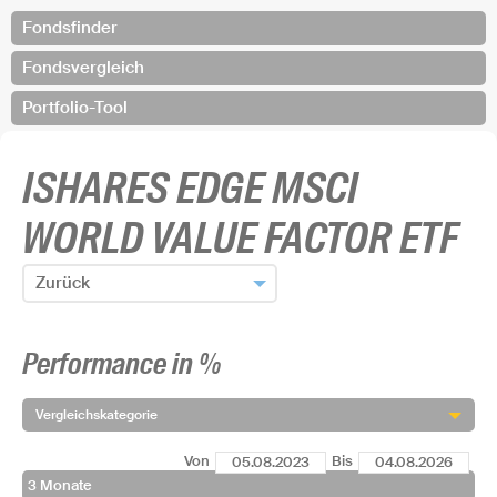
Fondsfinder
Fondsvergleich
Portfolio-Tool
ISHARES EDGE MSCI
WORLD VALUE FACTOR ETF
Zurück
Zum Fondsfinder zurück
Performance in %
Fonds hinzufügen und zurück
Vergleichskategorie
Von
Bis