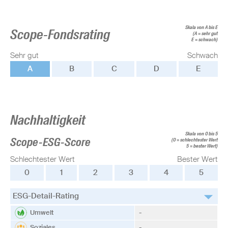
Skala von A bis E
Scope-Fondsrating
(A = sehr gut
E = schwach)
Sehr gut
Schwach
A
B
C
D
E
Nachhaltigkeit
Skala von 0 bis 5
Scope-ESG-Score
(0 = schlechtester Wert
5 = bester Wert)
Schlechtester Wert
Bester Wert
0
1
2
3
4
5
ESG-Detail-Rating
Umwelt
-
Soziales
-