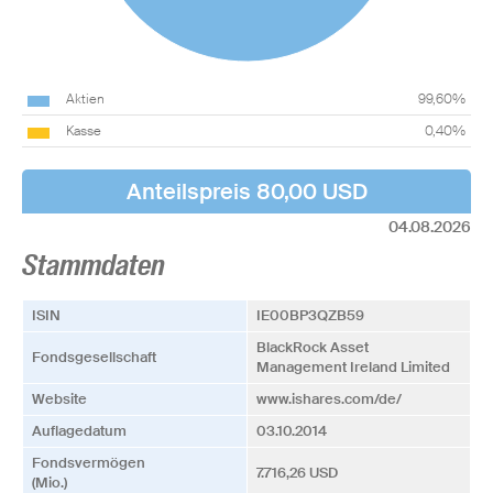
Aktien
99,60%
Kasse
0,40%
Anteilspreis 80,00 USD
04.08.2026
Stammdaten
ISIN
IE00BP3QZB59
BlackRock Asset
Fonds­­gesellschaft
Management Ireland Limited
Website
www.ishares.com/de/
Auflagedatum
03.10.2014
Fonds­vermögen
7.716,26 USD
(Mio.)