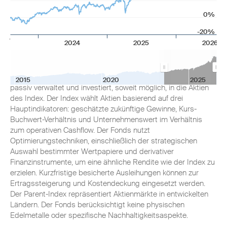
0%
Anlageziel
-20%
2024
2025
2026
Der Fonds strebt durch eine Kombination aus
Kapitalwachstum und Erträgen eine Rendite an, die die des
MSCI World Enhanced Value Index widerspiegelt. Er wird
2015
2020
2025
passiv verwaltet und investiert, soweit möglich, in die Aktien
des Index. Der Index wählt Aktien basierend auf drei
Hauptindikatoren: geschätzte zukünftige Gewinne, Kurs-
Buchwert-Verhältnis und Unternehmenswert im Verhältnis
zum operativen Cashflow. Der Fonds nutzt
Optimierungstechniken, einschließlich der strategischen
Auswahl bestimmter Wertpapiere und derivativer
Finanzinstrumente, um eine ähnliche Rendite wie der Index zu
erzielen. Kurzfristige besicherte Ausleihungen können zur
Ertragssteigerung und Kostendeckung eingesetzt werden.
Der Parent-Index repräsentiert Aktienmärkte in entwickelten
Ländern. Der Fonds berücksichtigt keine physischen
Edelmetalle oder spezifische Nachhaltigkeitsaspekte.