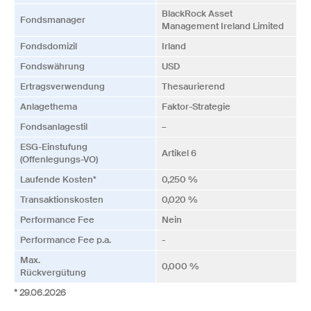
BlackRock Asset
Fonds­manager
Management Ireland Limited
Fonds­domizil
Irland
Fonds­währung
USD
Ertrags­verwendung
Thesaurierend
Anlagethema
Faktor-Strategie
Fonds­anlagestil
–
ESG-Einstufung
Artikel 6
(Offenlegungs-VO)
Laufende Kosten*
0,250 %
Transaktionskosten
0,020 %
Performance Fee
Nein
Performance Fee p.a.
-
Max.
0,000 %
Rückvergütung
* 29.06.2026