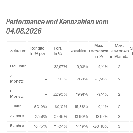
Performance und Kennzahlen vom
04.08.2026
Max.
Max.
Rendite
Perf.
S
Zeitraum
Volatilität
Drawdown
Drawdown
in % p.a
in %
in %
in Monate
Lfd. Jahr
–
32,97%
18,63%
-9,14%
2
3
–
13,11%
21,71%
-6,28%
2
Monate
6
–
22,90%
19,91%
-9,14%
2
Monate
1 Jahr
60,19%
60,19%
15,88%
-9,14%
2
3 Jahre
27,51%
107,45%
13,80%
-13,87%
3
5 Jahre
16,75%
117,04%
14,19%
-26,46%
3