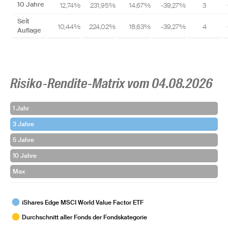
10 Jahre
12,74%
231,95%
14,67%
-39,27%
3
Seit
10,44%
224,02%
18,63%
-39,27%
4
Auflage
Risiko-Rendite-Matrix vom 04.08.2026
1 Jahr
3 Jahre
5 Jahre
10 Jahre
Max
iShares Edge MSCI World Value Factor ETF
Durchschnitt aller Fonds der Fondskategorie