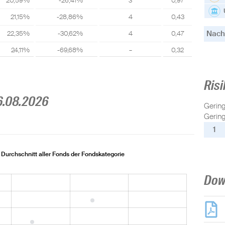
20,59%
-26,41%
3
0,97
21,15%
-28,86%
4
0,43
Nachh
22,35%
-30,62%
4
0,47
24,11%
-69,68%
–
0,32
Risi
6.08.2026
Gerin
Gering
1
Durchschnitt aller Fonds der Fondskategorie
Dow