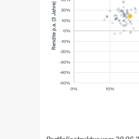
Rendite p.a. (3 Jahre)
20%
10%
0%
-10%
-20%
-30%
-40%
-50%
0%
10%