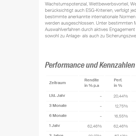
Wachstumspotenzial, Wettbewerbsvorteil, W
berücksichtigt auch ESG-Kriterien, verfolgt j
bestimmte anerkannte internationale Normen n
werden ausgeschlossen. Unter bestimmten 
Auswahlverfahren durch aktives Engagement a
sowohl zu Anlage- als auch zu Sicherungszwe
Performance und Kennzahlen
Rendite
Perf.
Zeitraum
in % p.a
in %
Lfd. Jahr
–
20,44%
3 Monate
–
12,75%
6 Monate
–
16,55%
1 Jahr
62,46%
62,46%
3 Jahre