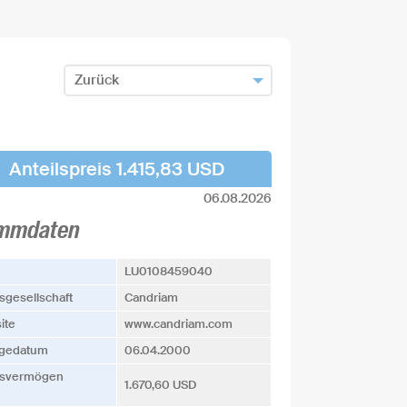
Zurück
Zum Fondsfinder zurück
Fonds hinzufügen und zurück
Anteilspreis 1.415,83 USD
06.08.2026
mmdaten
LU0108459040
­­gesellschaft
Candriam
ite
www.candriam.com
agedatum
06.04.2000
s­vermögen
1.670,60 USD