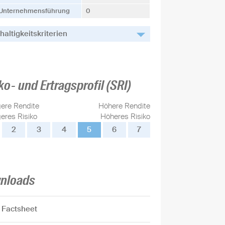
Unternehmensführung
0
altigkeitskriterien
ko- und Ertragsprofil (SRI)
gere Rendite
Höhere Rendite
eres Risiko
Höheres Risiko
2
3
4
5
6
7
nloads
Factsheet