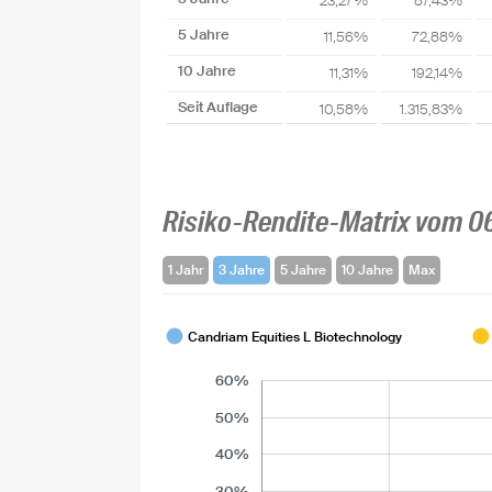
23,27%
87,43%
5 Jahre
11,56%
72,88%
10 Jahre
11,31%
192,14%
Seit Auflage
10,58%
1.315,83%
Risiko-Rendite-Matrix vom 0
1 Jahr
3 Jahre
5 Jahre
10 Jahre
Max
Candriam Equities L Biotechnology
60%
50%
40%
30%