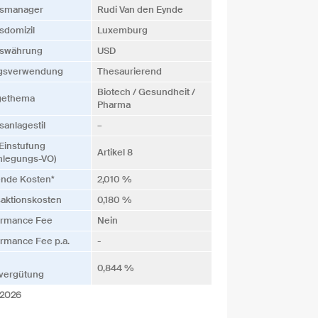
s­manager
Rudi Van den Eynde
­domizil
Luxemburg
s­währung
USD
ags­verwendung
Thesaurierend
Biotech / Gesundheit /
gethema
Pharma
­anlagestil
–
Einstufung
Artikel 8
nlegungs-VO)
ende Kosten*
2,010 %
saktionskosten
0,180 %
ormance Fee
Nein
rmance Fee p.a.
-
0,844 %
vergütung
.2026