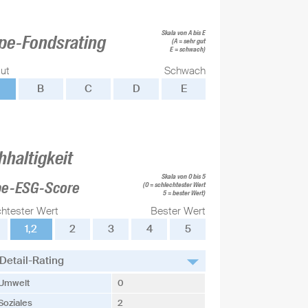
Skala von A bis E
pe-Fondsrating
(A = sehr gut
E = schwach)
ut
Schwach
B
C
D
E
hhaltigkeit
Skala von 0 bis 5
pe-ESG-Score
(0 = schlechtester Wert
5 = bester Wert)
chtester Wert
Bester Wert
1,2
2
3
4
5
Detail-Rating
Umwelt
0
Soziales
2