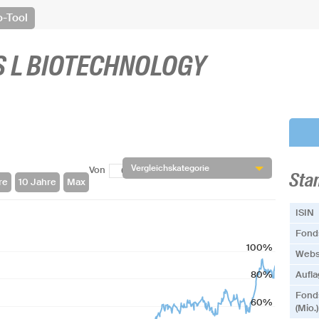
o-Tool
S L BIOTECHNOLOGY
Vergleichskategorie
Von
Bis
Sta
ISIN
Fonds
100%
Webs
80%
Aufl
Fond
60%
(Mio.)