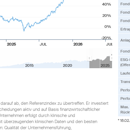
Fond
40%
Fonds
20%
Fond
0%
Ertr
-20%
Anla
2025
JUL
2026
JUL
Fonds
ESG-
(Offe
2015
2020
2025
Lauf
Tran
Perf
Perfo
darauf ab, den Referenzindex zu übertreffen. Er investiert
Max.
heidungen aktiv und auf Basis finanzwirtschaftlicher
Rück
nternehmen erfolgt durch klinische und
* 18.02
t überzeugenden klinischen Daten und den besten
den: Qualität der Unternehmensführung,