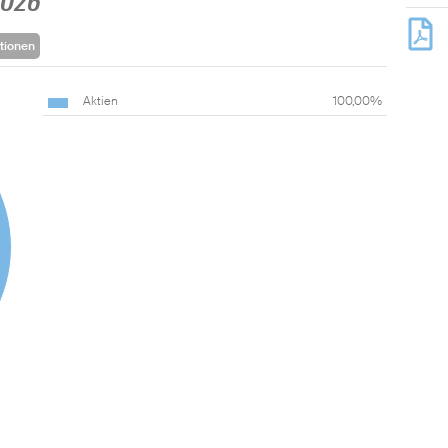
2026
tionen
Aktien
100,00%