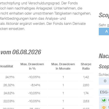
ertschöpfung und Verschuldungsgrad. Der Fonds
edoch kein nachhaltiges Anlageziel. Unternehmen, die
icht einhalten oder umstrittenen Tätigkeiten nachgehen,
Sco
Marktbedingungen kann das Analyse- und
ls Aktionär ergänzt werden. Der Fonds kann Derivate
Sehr g
cken einsetzen.
A
 vom 06.08.2026
Nac
Max. Drawdown
Max. Drawdown
Sharpe
Sco
Volatilität
in %
in Monate
Ratio
Schle
24,11%
-10,05%
1
1,42
0
26,32%
-8,14%
1
2,60
ESG-
24,62%
-10,05%
1
1,74
22,03%
-10,05%
1
2,63