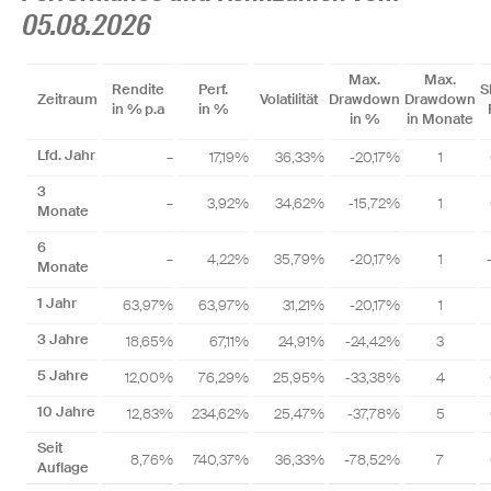
05.08.2026
Max.
Max.
Rendite
Perf.
S
Zeitraum
Volatilität
Drawdown
Drawdown
in % p.a
in %
in %
in Monate
Lfd. Jahr
–
17,19%
36,33%
-20,17%
1
3
–
3,92%
34,62%
-15,72%
1
Monate
6
–
4,22%
35,79%
-20,17%
1
Monate
1 Jahr
63,97%
63,97%
31,21%
-20,17%
1
3 Jahre
18,65%
67,11%
24,91%
-24,42%
3
5 Jahre
12,00%
76,29%
25,95%
-33,38%
4
10 Jahre
12,83%
234,62%
25,47%
-37,78%
5
Seit
8,76%
740,37%
36,33%
-78,52%
7
Auflage