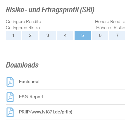
Risiko- und Ertragsprofil (SRI)
Geringere Rendite
Höhere Rendite
Geringeres Risiko
Höheres Risiko
1
2
3
4
5
6
7
Downloads
Factsheet
ESG-Report
PRIIP (www.lv1871.de/priip)