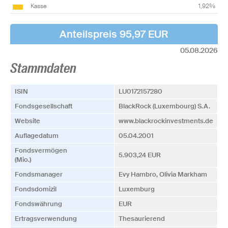
Kasse
1,92%
Anteilspreis 95,97 EUR
05.08.2026
Stammdaten
ISIN
LU0172157280
Fonds­­gesellschaft
BlackRock (Luxembourg) S.A.
Website
www.blackrockinvestments.de
Auflagedatum
05.04.2001
Fonds­vermögen
5.903,24 EUR
(Mio.)
Fonds­manager
Evy Hambro, Olivia Markham
Fonds­domizil
Luxemburg
Fonds­währung
EUR
Ertrags­verwendung
Thesaurierend