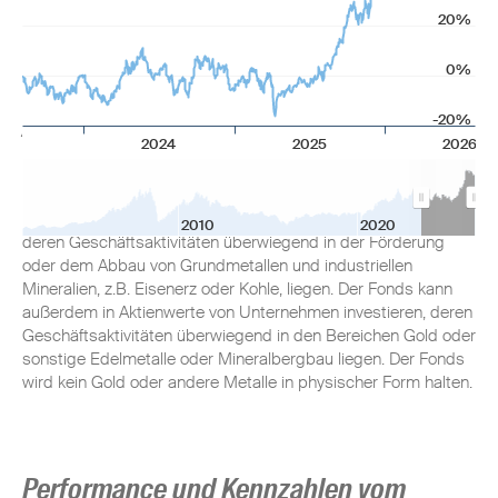
20%
0%
Anlageziel
-20%
2024
2025
2026
Der Fonds zielt auf maximalen Gesamtertrag ab, indem er
weltweit mindestens 70% seines Gesamtvermögens in
Aktienwerte von Bergbau- und Metallgesellschaften anlegt,
2010
2020
deren Geschäftsaktivitäten überwiegend in der Förderung
oder dem Abbau von Grundmetallen und industriellen
Mineralien, z.B. Eisenerz oder Kohle, liegen. Der Fonds kann
außerdem in Aktienwerte von Unternehmen investieren, deren
Geschäftsaktivitäten überwiegend in den Bereichen Gold oder
sonstige Edelmetalle oder Mineralbergbau liegen. Der Fonds
wird kein Gold oder andere Metalle in physischer Form halten.
Performance und Kennzahlen vom