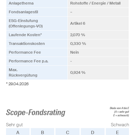
Anlagethema
Rohstoffe / Energie / Metall
Fonds­anlagestil
–
ESG-Einstufung
Artikel 6
(Offenlegungs-VO)
Laufende Kosten*
2,070 %
Transaktionskosten
0,330 %
Performance Fee
Nein
Performance Fee p.a.
-
Max.
0,924 %
Rückvergütung
* 29.04.2026
Skala von A bis E
Scope-Fondsrating
(A = sehr gut
E = schwach)
Sehr gut
Schwach
A
B
C
D
E