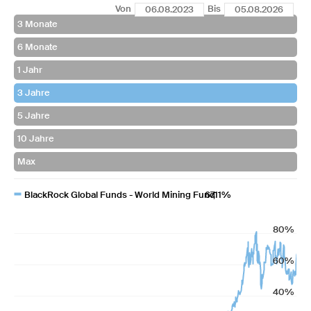
Von
Bis
BlackRock Global Funds - World Mining Fund
67,11%
80%
60%
40%