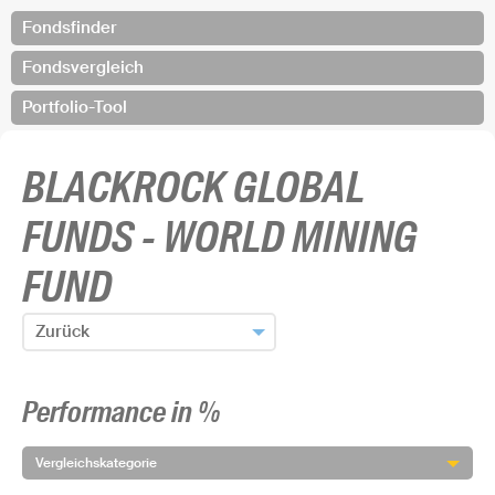
Fondsfinder
Fondsvergleich
Portfolio-Tool
BLACKROCK GLOBAL
FUNDS - WORLD MINING
FUND
Zurück
Zum Fondsfinder zurück
Performance in %
Fonds hinzufügen und zurück
Vergleichskategorie