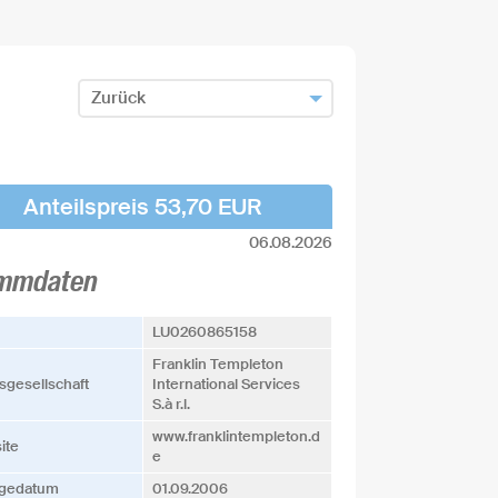
Zurück
Zum Fondsfinder zurück
Fonds hinzufügen und zurück
Anteilspreis 53,70 EUR
06.08.2026
mmdaten
LU0260865158
Franklin Templeton
­­gesellschaft
International Services
S.à r.l.
www.franklintempleton.d
ite
e
agedatum
01.09.2006