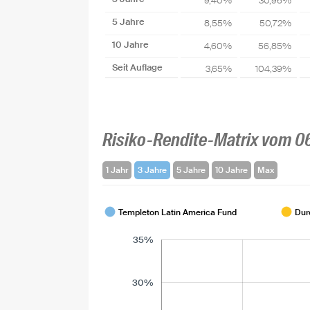
9,40%
30,96%
5 Jahre
8,55%
50,72%
10 Jahre
4,60%
56,85%
Seit Auflage
3,65%
104,39%
Risiko-Rendite-Matrix vom 0
1 Jahr
3 Jahre
5 Jahre
10 Jahre
Max
Templeton Latin America Fund
Dur
35%
30%