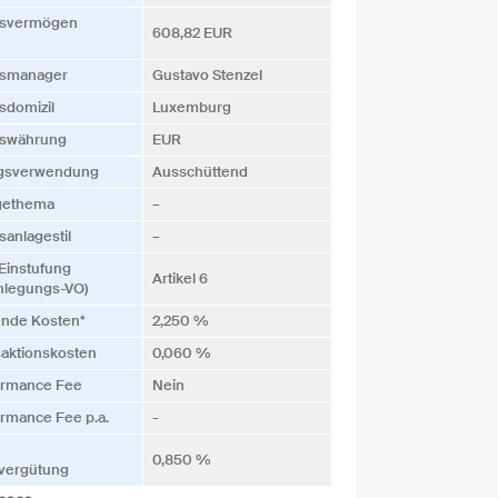
s­vermögen
608,82 EUR
s­manager
Gustavo Stenzel
­domizil
Luxemburg
s­währung
EUR
ags­verwendung
Ausschüttend
gethema
–
­anlagestil
–
Einstufung
Artikel 6
nlegungs-VO)
ende Kosten*
2,250 %
saktionskosten
0,060 %
ormance Fee
Nein
rmance Fee p.a.
-
0,850 %
vergütung