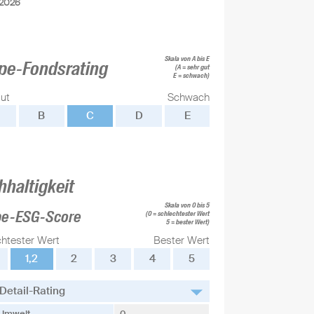
.2026
Skala von A bis E
pe-Fondsrating
(A = sehr gut
E = schwach)
ut
Schwach
B
C
D
E
hhaltigkeit
Skala von 0 bis 5
pe-ESG-Score
(0 = schlechtester Wert
5 = bester Wert)
chtester Wert
Bester Wert
1,2
2
3
4
5
Detail-Rating
Umwelt
0