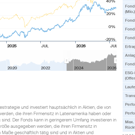
40%
Fond
(Mio.)
20%
Fond
0%
Fonds
Fond
-20%
2025
JUL
2026
JUL
Ertr
Anla
Fonds
2020
2022
2024
2026
ESG-
(Offe
Lauf
Tran
Perf
estrategie und investiert hauptsächlich in Aktien, die von
den, die ihren Firmensitz in Lateinamerika haben oder
Perfo
g sind. Der Fonds kann in geringerem Umfang investieren in
Max.
Größe ausgegeben werden, die ihren Firmensitz in
Rück
 Maße geschäftlich tätig sind und in Aktien und