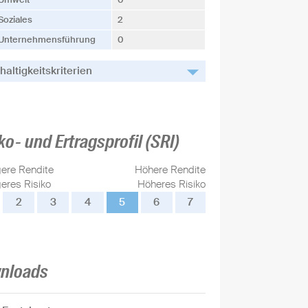
Soziales
2
Unternehmensführung
0
altigkeitskriterien
ko- und Ertragsprofil (SRI)
gere Rendite
Höhere Rendite
eres Risiko
Höheres Risiko
2
3
4
5
6
7
nloads