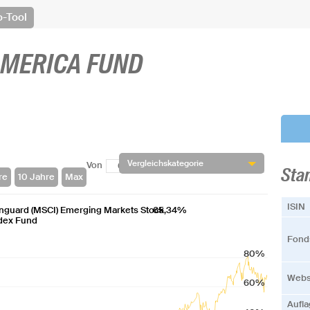
o-Tool
AMERICA FUND
Vergleichskategorie
Von
Bis
Sta
ISIN
nguard (MSCI) Emerging Markets Stock
65,34%
dex Fund
Fonds
80%
Webs
60%
Aufl