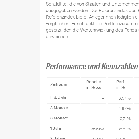
Schuldtitel, die von Staaten und Unternehmen
ausgegeben werden. Der Referenzindex des F
Referenzindex bietet AnlegerInnen lediglich 
vergleichen. Er schränkt die Portfoliozusamme
gesetzt, den die Wertentwicklung des Fonds 
abweichen.
Performance und Kennzahlen
Rendite
Perf.
Zeitraum
in % p.a
in %
Lfd. Jahr
–
16,57%
3 Monate
–
-4,97%
6 Monate
–
-0,71%
1 Jahr
35,61%
35,61%
3 Jahre