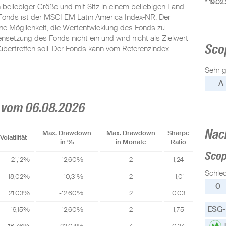
* 19.02
 beliebiger Größe und mit Sitz in einem beliebigen Land
onds ist der MSCI EM Latin America Index-NR. Der
eine Möglichkeit, die Wertentwicklung des Fonds zu
nsetzung des Fonds nicht ein und wird nicht als Zielwert
Sco
übertreffen soll. Der Fonds kann vom Referenzindex
Sehr g
A
 vom 06.08.2026
Nac
Max. Drawdown
Max. Drawdown
Sharpe
Volatilität
in %
in Monate
Ratio
Sco
21,12%
-12,60%
2
1,24
Schle
18,02%
-10,31%
2
-1,01
0
21,03%
-12,60%
2
0,03
ESG-
19,15%
-12,60%
2
1,75