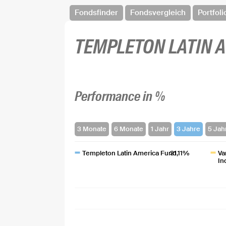
Fondsfinder
Fondsvergleich
Portfoli
TEMPLETON LATIN 
Performance in %
Templeton Latin America Fund
31,11%
Va
In