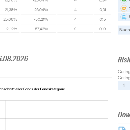
18,76%
-23,04%
4
0,34
21,38%
-23,04%
4
0,31
25,08%
-50,21%
4
0,15
21,12%
-57,43%
9
0,10
Nachh
6.08.2026
Risi
Gerin
Gering
1
chschnitt aller Fonds der Fondskategorie
Dow