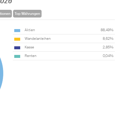
2026
tionen
Top Währungen
Aktien
88,49%
Wandelanleihen
8,62%
Kasse
2,85%
Renten
0,04%