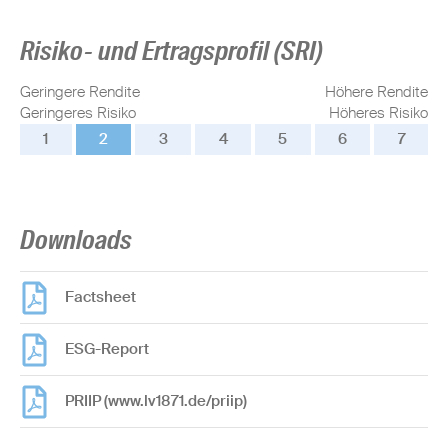
Risiko- und Ertragsprofil (SRI)
Geringere Rendite
Höhere Rendite
Geringeres Risiko
Höheres Risiko
1
2
3
4
5
6
7
Downloads
Factsheet
ESG-Report
PRIIP (www.lv1871.de/priip)