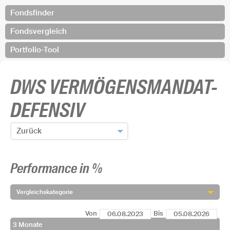
Fondsfinder
Fondsvergleich
Portfolio-Tool
DWS VERMÖGENSMANDAT-
DEFENSIV
Zurück
Zum Fondsfinder zurück
Performance in %
Fonds hinzufügen und zurück
Vergleichskategorie
Von
Bis