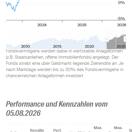
0%
Anlageziel
-5%
2024
2025
2026
Der Fonds investiert je nach Börsensituation flexibel in
Einzelwerten, Fonds und Zertifikaten/Derivaten auf
überwiegend europäischer Basis. Mindestens 70% des
2010
2015
2020
2025
Fondsvermögens werden dabei in wertstabile Anlageformen
(z.B. Staatsanleihen, offene Immobilienfonds) angelegt. Der
Fonds strebt eine über Geldmarkt liegende Zielrendite an. Je
nach Marktlage werden bis zu 30% des Fondsvermögens in
chancenreichen Anlageformen investiert.
Performance und Kennzahlen vom
05.08.2026
Max.
Max.
Rendite
Perf.
S