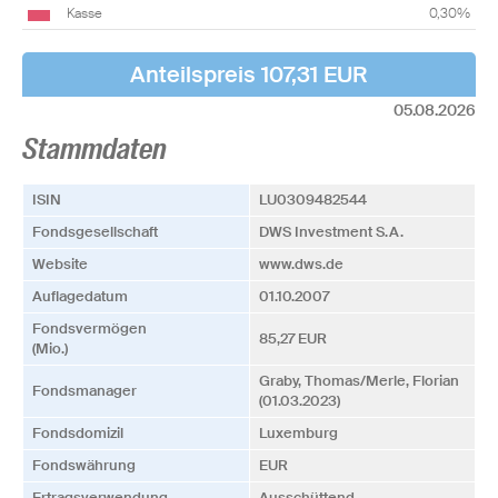
Kasse
0,30%
Anteilspreis 107,31 EUR
05.08.2026
Stammdaten
ISIN
LU0309482544
Fonds­­gesellschaft
DWS Investment S.A.
Website
www.dws.de
Auflagedatum
01.10.2007
Fonds­vermögen
85,27 EUR
(Mio.)
Graby, Thomas/Merle, Florian
Fonds­manager
(01.03.2023)
Fonds­domizil
Luxemburg
Fonds­währung
EUR
Ertrags­verwendung
Ausschüttend