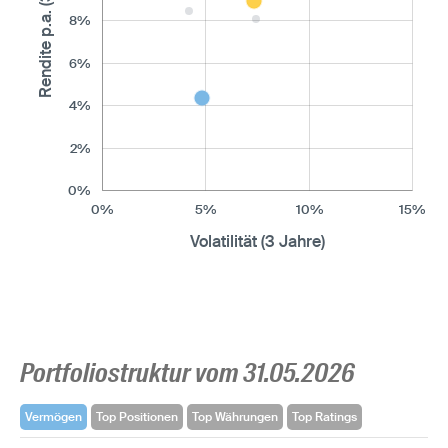
Rendite p.a. (3 Jahre)
8%
6%
4%
2%
0%
0%
5%
10%
15%
Volatilität (3 Jahre)
Portfoliostruktur vom 31.05.2026
Vermögen
Top Positionen
Top Währungen
Top Ratings