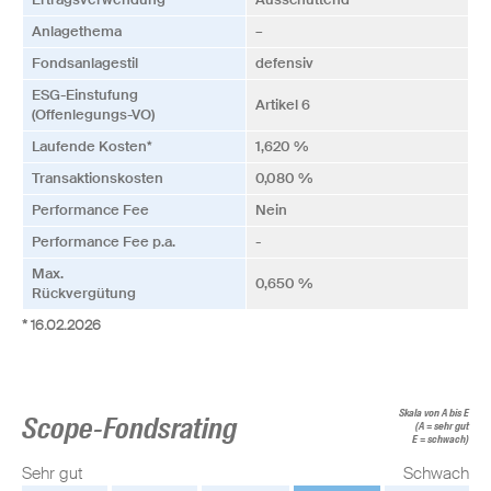
Anlagethema
–
Fonds­anlagestil
defensiv
ESG-Einstufung
Artikel 6
(Offenlegungs-VO)
Laufende Kosten*
1,620 %
Transaktionskosten
0,080 %
Performance Fee
Nein
Performance Fee p.a.
-
Max.
0,650 %
Rückvergütung
* 16.02.2026
Skala von A bis E
Scope-Fondsrating
(A = sehr gut
E = schwach)
Sehr gut
Schwach