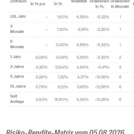
Zeitraum
Volatilität
Drawdown
Drawdown
in % p.a
in %
in %
in Monate
Lfd. Jahr
–
1,60%
6,59%
-5,32%
1
3
–
1,30%
6,18%
-2,35%
1
Monate
6
–
0,45%
6,88%
-5,32%
1
Monate
1 Jahr
4,09%
4,09%
5,56%
-5,32%
2
3 Jahre
4,35%
13,64%
4,84%
-5,41%
3
5 Jahre
0,26%
1,32%
4,37%
-13,38%
6
10 Jahre
0,78%
8,12%
3,98%
-13,38%
6
Seit
0,92%
18,80%
6,59%
-13,38%
6
Auflage
Risiko-Rendite-Matrix vom 05.08.2026