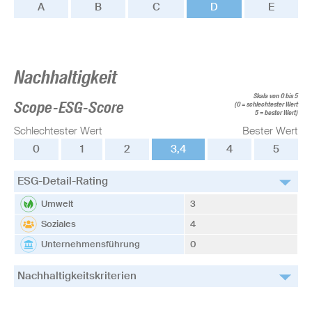
A
B
C
D
E
Nachhaltigkeit
Skala von 0 bis 5
Scope-ESG-Score
(0 = schlechtester Wert
5 = bester Wert)
Schlechtester Wert
Bester Wert
0
1
2
3,4
4
5
ESG-Detail-Rating
Umwelt
3
Soziales
4
Unternehmensführung
0
Nachhaltigkeitskriterien