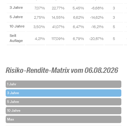
3 Jahre
7,07%
22,77%
5,45%
-6,68%
3
5 Jahre
2,75%
14,55%
6,62%
-14,62%
3
10 Jahre
3,50%
41,07%
6,47%
-16,21%
5
Seit
4,21%
117,09%
6,79%
-20,87%
5
Auflage
Risiko-Rendite-Matrix vom 06.08.2026
1 Jahr
3 Jahre
5 Jahre
10 Jahre
Max