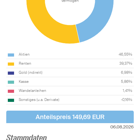
Vermögen
Aktien
46,55%
Renten
39,37%
Gold (indirekt)
6,98%
Kasse
5,86%
Wandelanleihen
1,41%
Sonstiges (u.a. Derivate)
-0,16%
Anteilspreis 149,69 EUR
06.08.2026
Stammdaten