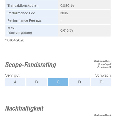
Transaktionskosten
0,080 %
Performance Fee
Nein
Performance Fee p.a.
-
Max.
0,616 %
Rückvergütung
* 01.04.2026
Skala von A bis E
Scope-Fondsrating
(A = sehr gut
E = schwach)
Sehr gut
Schwach
A
B
C
D
E
Nachhaltigkeit
Skala von 0 bis 5