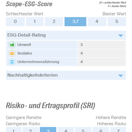
Scope-ESG-Score
(0 = schlechtester Wert
5 = bester Wert)
Schlechtester Wert
Bester Wert
0
1
2
3,7
4
5
ESG-Detail-Rating
Umwelt
3
Soziales
4
Unternehmensführung
4
Nachhaltigkeitskriterien
Risiko- und Ertragsprofil (SRI)
Geringere Rendite
Höhere Rendite
Geringeres Risiko
Höheres Risiko
1
2
3
4
5
6
7