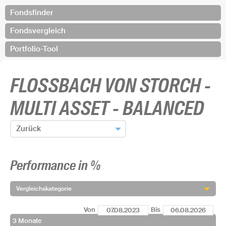
Fondsfinder
Fondsvergleich
Portfolio-Tool
FLOSSBACH VON STORCH -
MULTI ASSET - BALANCED
Zurück
Zum Fondsfinder zurück
Performance in %
Fonds hinzufügen und zurück
Vergleichskategorie
Von
Bis