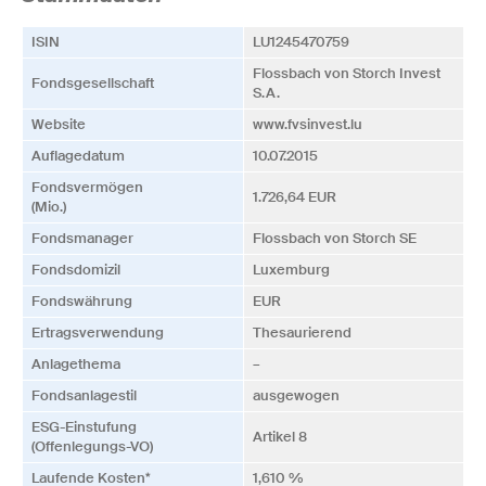
ISIN
LU1245470759
Flossbach von Storch Invest
Fonds­­gesellschaft
S.A.
Website
www.fvsinvest.lu
Auflagedatum
10.07.2015
Fonds­vermögen
1.726,64 EUR
(Mio.)
Fonds­manager
Flossbach von Storch SE
Fonds­domizil
Luxemburg
Fonds­währung
EUR
Ertrags­verwendung
Thesaurierend
Anlagethema
–
Fonds­anlagestil
ausgewogen
ESG-Einstufung
Artikel 8
(Offenlegungs-VO)
Laufende Kosten*
1,610 %