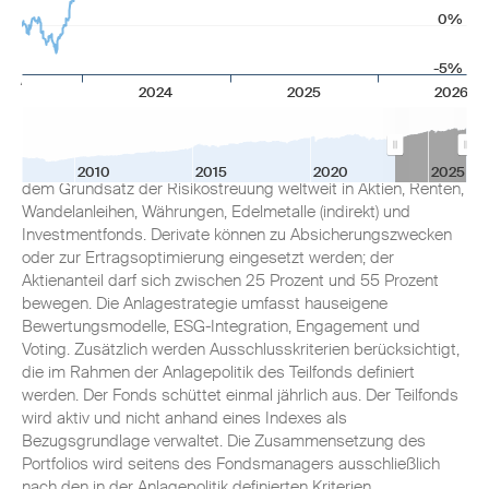
0%
Anlageziel
-5%
2024
2025
2026
Der Flossbach von Storch - Multi Asset - Balanced bietet eine
umfassende integrierte Vermögensverwaltung für langfristig
orientierte Investoren. Das Fondsmanagement investiert nach
2010
2015
2020
2025
dem Grundsatz der Risikostreuung weltweit in Aktien, Renten,
Wandelanleihen, Währungen, Edelmetalle (indirekt) und
Investmentfonds. Derivate können zu Absicherungszwecken
oder zur Ertragsoptimierung eingesetzt werden; der
Aktienanteil darf sich zwischen 25 Prozent und 55 Prozent
bewegen. Die Anlagestrategie umfasst hauseigene
Bewertungsmodelle, ESG-Integration, Engagement und
Voting. Zusätzlich werden Ausschlusskriterien berücksichtigt,
die im Rahmen der Anlagepolitik des Teilfonds definiert
werden. Der Fonds schüttet einmal jährlich aus. Der Teilfonds
wird aktiv und nicht anhand eines Indexes als
Bezugsgrundlage verwaltet. Die Zusammensetzung des
Portfolios wird seitens des Fondsmanagers ausschließlich
nach den in der Anlagepolitik definierten Kriterien