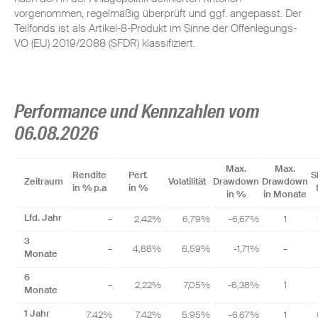
vorgenommen, regelmäßig überprüft und ggf. angepasst. Der
Teilfonds ist als Artikel-8-Produkt im Sinne der Offenlegungs-
VO (EU) 2019/2088 (SFDR) klassifiziert.
Performance und Kennzahlen vom
06.08.2026
Max.
Max.
Rendite
Perf.
S
Zeitraum
Volatilität
Drawdown
Drawdown
in % p.a
in %
in %
in Monate
Lfd. Jahr
–
2,42%
6,79%
-6,67%
1
3
–
4,88%
6,59%
-1,71%
–
Monate
6
–
2,22%
7,05%
-6,38%
1
Monate
1 Jahr
7,42%
7,42%
5,95%
-6,67%
1