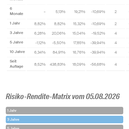
6
–
5,13%
19,21%
-10,69%
2
Monate
1 Jahr
8,82%
8,82%
15,32%
-10,69%
2
3 Jahre
6,28%
20,06%
15,04%
-19,52%
4
5 Jahre
-1,12%
-5,50%
17,85%
-39,94%
4
10 Jahre
6,34%
84,91%
16,76%
-39,94%
4
Seit
8,52%
438,83%
18,09%
-56,68%
4
Auflage
Risiko-Rendite-Matrix vom 05.08.2026
1 Jahr
3 Jahre
5 Jahre