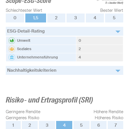
Scope-ESG-Score
5 = bester Wert)
Schlechtester Wert
Bester Wert
0
1,5
2
3
4
5
ESG-Detail-Rating
Umwelt
0
Soziales
2
Unternehmensführung
4
Nachhaltigkeitskriterien
Risiko- und Ertragsprofil (SRI)
Geringere Rendite
Höhere Rendite
Geringeres Risiko
Höheres Risiko
1
2
3
4
5
6
7