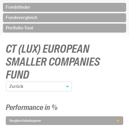
Fondsfinder
Fondsvergleich
Portfolio-Tool
CT (LUX) EUROPEAN
SMALLER COMPANIES
FUND
Zurück
Zum Fondsfinder zurück
Performance in %
Fonds hinzufügen und zurück
Vergleichskategorie