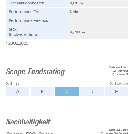
Transaktionskosten
0,170 %
Performance Fee
Nein
Performance Fee p.a.
-
Max.
0,750 %
Rückvergütung
* 23.02.2026
Skala von A bis E
Scope-Fondsrating
(A = sehr gut
E = schwach)
Sehr gut
Schwach
A
B
C
D
E
Nachhaltigkeit
Skala von 0 bis 5
(0 = schlechtester Wert