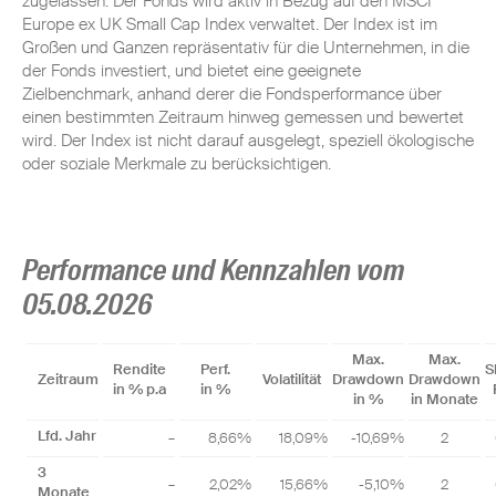
zugelassen. Der Fonds wird aktiv in Bezug auf den MSCI
Europe ex UK Small Cap Index verwaltet. Der Index ist im
Großen und Ganzen repräsentativ für die Unternehmen, in die
der Fonds investiert, und bietet eine geeignete
Zielbenchmark, anhand derer die Fondsperformance über
einen bestimmten Zeitraum hinweg gemessen und bewertet
wird. Der Index ist nicht darauf ausgelegt, speziell ökologische
oder soziale Merkmale zu berücksichtigen.
Performance und Kennzahlen vom
05.08.2026
Max.
Max.
Rendite
Perf.
S
Zeitraum
Volatilität
Drawdown
Drawdown
in % p.a
in %
in %
in Monate
Lfd. Jahr
–
8,66%
18,09%
-10,69%
2
3
–
2,02%
15,66%
-5,10%
2
Monate