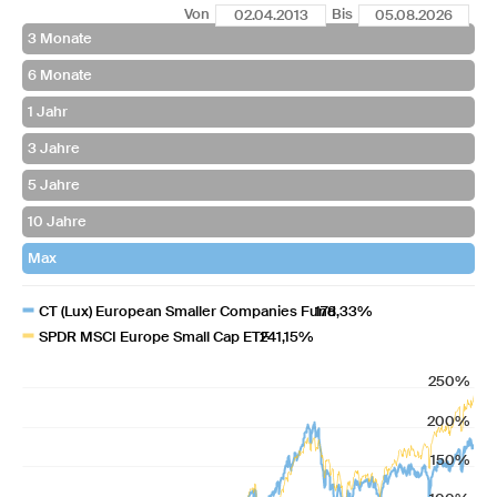
Von
Bis
CT (Lux) European Smaller Companies Fund
178,33%
SPDR MSCI Europe Small Cap ETF
241,15%
250%
200%
150%