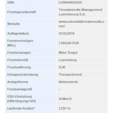
ISIN
LU1864952335
Threadneedle Management
Fonds­­gesellschaft
Luxembourg S.A.
www.columbiathreadneedle.c
Website
om/
Auflagedatum
23.10.2018
Fonds­vermögen
1.294,80 EUR
(Mio.)
Fonds­manager
Mine Tezgul
Fonds­domizil
Luxemburg
Fonds­währung
EUR
Ertrags­verwendung
Thesaurierend
Anlagethema
Nebenwerte
Fonds­anlagestil
–
ESG-Einstufung
Artikel 8
(Offenlegungs-VO)
Laufende Kosten*
1,720 %