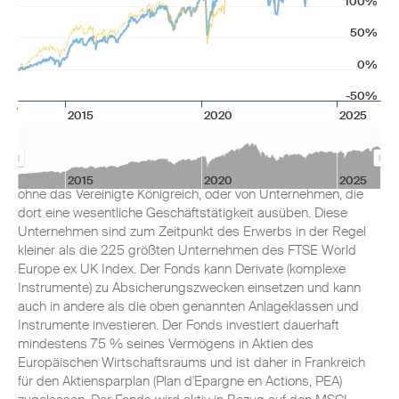
100%
50%
0%
Anlageziel
-50%
2015
2020
2025
Der Fonds zielt darauf ab, den Wert Ihrer Anlage langfristig zu
steigern. Der Fonds investiert mindestens zwei Drittel seines
Vermögens in Anteile von kleineren Unternehmen in Europa,
2015
2020
2025
ohne das Vereinigte Königreich, oder von Unternehmen, die
dort eine wesentliche Geschäftstätigkeit ausüben. Diese
Unternehmen sind zum Zeitpunkt des Erwerbs in der Regel
kleiner als die 225 größten Unternehmen des FTSE World
Europe ex UK Index. Der Fonds kann Derivate (komplexe
Instrumente) zu Absicherungszwecken einsetzen und kann
auch in andere als die oben genannten Anlageklassen und
Instrumente investieren. Der Fonds investiert dauerhaft
mindestens 75 % seines Vermögens in Aktien des
Europäischen Wirtschaftsraums und ist daher in Frankreich
für den Aktiensparplan (Plan d'Epargne en Actions, PEA)