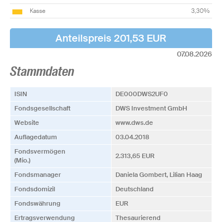
Kasse
3,30%
Anteilspreis 201,53 EUR
07.08.2026
Stammdaten
ISIN
DE000DWS2UF0
Fonds­­gesellschaft
DWS Investment GmbH
Website
www.dws.de
Auflagedatum
03.04.2018
Fonds­vermögen
2.313,65 EUR
(Mio.)
Fonds­manager
Daniela Gombert, Lilian Haag
Fonds­domizil
Deutschland
Fonds­währung
EUR
Ertrags­verwendung
Thesaurierend