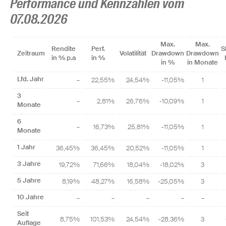
Performance und Kennzahlen vom
07.08.2026
Max.
Max.
Rendite
Perf.
S
Zeitraum
Volatilität
Drawdown
Drawdown
in % p.a
in %
in %
in Monate
Lfd. Jahr
–
22,55%
24,54%
-11,05%
1
3
–
2,81%
26,76%
-10,09%
1
Monate
6
–
16,73%
25,81%
-11,05%
1
Monate
1 Jahr
36,45%
36,45%
20,52%
-11,05%
1
3 Jahre
19,72%
71,66%
18,04%
-18,02%
3
5 Jahre
8,19%
48,27%
16,58%
-25,05%
3
10 Jahre
–
–
–
–
–
Seit
8,75%
101,53%
24,54%
-28,36%
3
Auflage