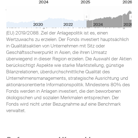
2024
2025
2026
Anlageziel
Der Fonds wird aktiv verwaltet und bewirbt ökologische und
2020
2022
2024
2026
soziale Merkmale gemäß Artikel 8 Absatz 1 der Verordnung
(EU) 2019/2088. Ziel der Anlagepolitik ist es, einen
Wertzuwachs zu erzielen. Der Fonds investiert hauptsächlich
in Qualitätsaktien von Unternehmen mit Sitz oder
Geschäftsschwerpunkt in Asien, die ihren Umsatz
überwiegend in dieser Region erzielen. Die Auswahl der Aktien
berücksichtigt Aspekte wie starke Marktstellung, günstige
Bilanzrelationen, überdurchschnittliche Qualität des
Unternehmensmanagements, strategische Ausrichtung und
aktionärsorientierte Informationspolitik. Mindestens 80% des
Fonds werden in Anlagen investiert, die den beworbenen
ökologischen und sozialen Merkmalen entsprechen. Der
Fonds wird nicht unter Bezugnahme auf eine Benchmark
verwaltet.