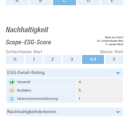
A
B
C
D
E
Nachhaltigkeit
Skala von 0 bis 5
Scope-ESG-Score
(0 = schlechtester Wert
5 = bester Wert)
Schlechtester Wert
Bester Wert
0
1
2
3
4,4
5
ESG-Detail-Rating
Umwelt
4
Soziales
5
Unternehmensführung
1
Nachhaltigkeitskriterien