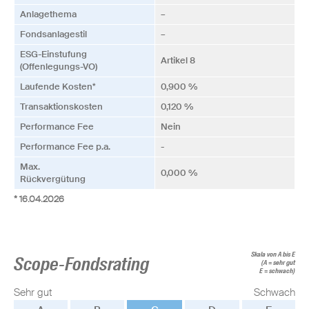
Anlagethema
–
Fonds­anlagestil
–
ESG-Einstufung
Artikel 8
(Offenlegungs-VO)
Laufende Kosten*
0,900 %
Transaktionskosten
0,120 %
Performance Fee
Nein
Performance Fee p.a.
-
Max.
0,000 %
Rückvergütung
* 16.04.2026
Skala von A bis E
Scope-Fondsrating
(A = sehr gut
E = schwach)
Sehr gut
Schwach