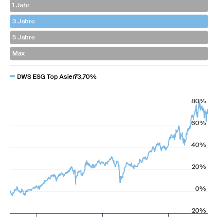
DWS ESG Top Asien
73,70%
80%
60%
40%
20%
0%
-20%