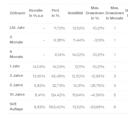
Max.
Max.
Rendite
Perf.
S
Zeitraum
Volatilität
Drawdown
Drawdown
in % p.a
in %
in %
in Monate
Lfd. Jahr
–
11,72%
13,52%
-10,21%
1
3
–
6,38%
11,44%
-3,13%
1
Monate
6
–
6,14%
14,02%
-10,21%
1
Monate
1 Jahr
14,03%
14,03%
12,11%
-10,21%
1
3 Jahre
13,30%
45,48%
12,50%
-12,95%
3
5 Jahre
5,82%
32,73%
14,31%
-28,76%
3
10 Jahre
8,41%
124,42%
15,64%
-41,59%
5
Seit
8,83%
563,40%
13,52%
-63,68%
6
Auflage