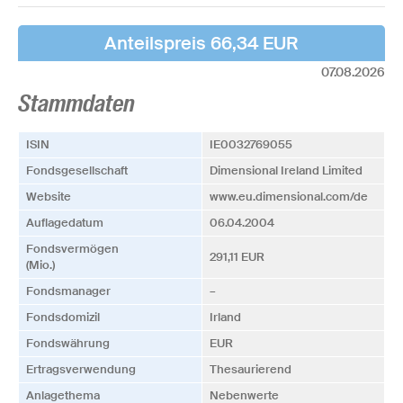
Anteilspreis 66,34 EUR
07.08.2026
Stammdaten
ISIN
IE0032769055
Fonds­­gesellschaft
Dimensional Ireland Limited
Website
www.eu.dimensional.com/de
Auflagedatum
06.04.2004
Fonds­vermögen
291,11 EUR
(Mio.)
Fonds­manager
–
Fonds­domizil
Irland
Fonds­währung
EUR
Ertrags­verwendung
Thesaurierend
Anlagethema
Nebenwerte