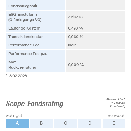
Fonds­anlagestil
–
ESG-Einstufung
Artikel 6
(Offenlegungs-VO)
Laufende Kosten*
0,470 %
Transaktionskosten
0,060 %
Performance Fee
Nein
Performance Fee p.a.
-
Max.
0,000 %
Rückvergütung
* 18.02.2026
Skala von A bis E
Scope-Fondsrating
(A = sehr gut
E = schwach)
Sehr gut
Schwach
A
B
C
D
E