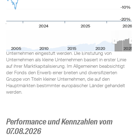
-10%
Anlageziel
-20%
2024
2025
2026
Anlageziel ist ein langfristiger Gesamtertrag. Der Fonds
investiert in Aktien bestimmter, in Europa gehandelter
Unternehmen, die vom Fondsmanager als geeignete kleine
2005
2010
2015
2020
2025
Unternehmen eingestuft werden. Die Einstufung von
Unternehmen als kleine Unternehmen basiert in erster Linie
auf ihrer Marktkapitalisierung. Im Allgemeinen beabsichtigt
der Fonds den Erwerb einer breiten und diversifizierten
Gruppe von Titeln kleiner Unternehmen, die auf den
Hauptmärkten bestimmter europäischer Länder gehandelt
werden.
Performance und Kennzahlen vom
07.08.2026