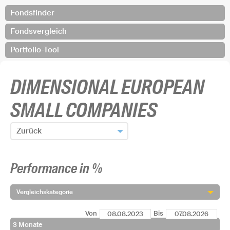
Fondsfinder
Fondsvergleich
Portfolio-Tool
DIMENSIONAL EUROPEAN
SMALL COMPANIES
Zurück
Zum Fondsfinder zurück
Performance in %
Fonds hinzufügen und zurück
Vergleichskategorie
Von
Bis