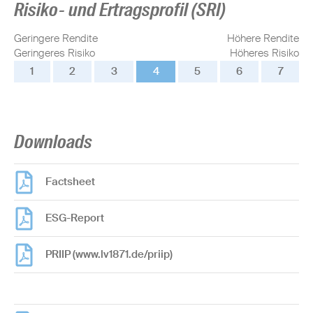
Risiko- und Ertragsprofil (SRI)
Geringere Rendite
Höhere Rendite
Geringeres Risiko
Höheres Risiko
1
2
3
4
5
6
7
Downloads
Factsheet
ESG-Report
PRIIP (www.lv1871.de/priip)