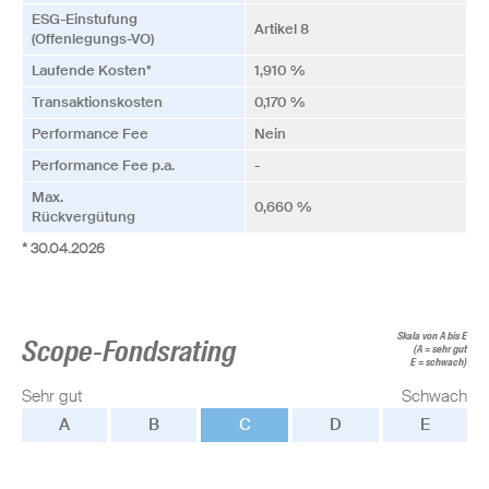
ESG-Einstufung
Artikel 8
(Offenlegungs-VO)
Laufende Kosten*
1,910 %
Transaktionskosten
0,170 %
Performance Fee
Nein
Performance Fee p.a.
-
Max.
0,660 %
Rückvergütung
* 30.04.2026
Skala von A bis E
Scope-Fondsrating
(A = sehr gut
E = schwach)
Sehr gut
Schwach
A
B
C
D
E