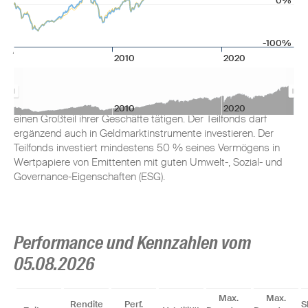
0%
Anlageziel
-100%
2010
2020
Der Teilfonds investiert mindestens 70 % (in der Regel aber
75 %) seines Vermögens in Aktien von Unternehmen, die ihren
Hauptsitz in Deutschland haben, dort notiert sind oder dort
2010
2020
einen Großteil ihrer Geschäfte tätigen. Der Teilfonds darf
ergänzend auch in Geldmarktinstrumente investieren. Der
Teilfonds investiert mindestens 50 % seines Vermögens in
Wertpapiere von Emittenten mit guten Umwelt-, Sozial- und
Governance-Eigenschaften (ESG).
Performance und Kennzahlen vom
05.08.2026
Max.
Max.
Rendite
Perf.
S