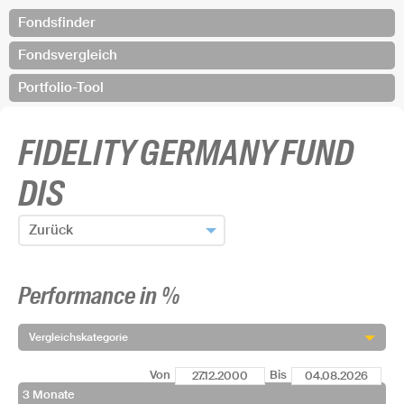
Fondsfinder
Fondsvergleich
Portfolio-Tool
FIDELITY GERMANY FUND
DIS
Zurück
Zum Fondsfinder zurück
Performance in %
Fonds hinzufügen und zurück
Vergleichskategorie
Von
Bis