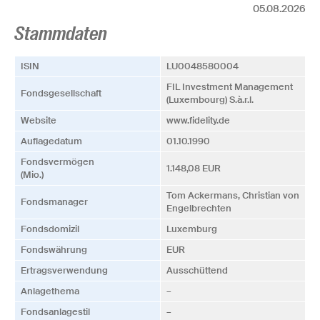
05.08.2026
Stammdaten
ISIN
LU0048580004
FIL Investment Management
Fonds­­gesellschaft
(Luxembourg) S.à.r.l.
Website
www.fidelity.de
Auflagedatum
01.10.1990
Fonds­vermögen
1.148,08 EUR
(Mio.)
Tom Ackermans, Christian von
Fonds­manager
Engelbrechten
Fonds­domizil
Luxemburg
Fonds­währung
EUR
Ertrags­verwendung
Ausschüttend
Anlagethema
–
Fonds­anlagestil
–