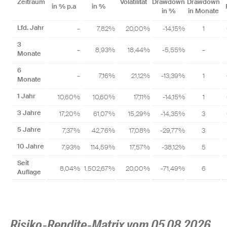
Zeitraum
Volatilität
Drawdown
Drawdown
in % p.a
in %
in %
in Monate
Lfd. Jahr
–
7,82%
20,00%
-14,15%
1
3
–
8,93%
18,44%
-5,55%
–
Monate
6
–
7,16%
21,12%
-13,39%
1
Monate
1 Jahr
10,60%
10,60%
17,11%
-14,15%
1
3 Jahre
17,20%
61,07%
15,29%
-14,35%
3
5 Jahre
7,37%
42,76%
17,08%
-29,77%
3
10 Jahre
7,93%
114,59%
17,57%
-38,12%
5
Seit
8,04%
1.502,67%
20,00%
-71,49%
6
Auflage
Risiko-Rendite-Matrix vom 05.08.2026