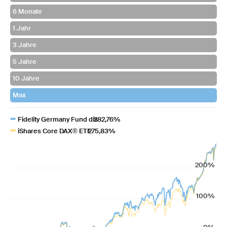
Fidelity Germany Fund dis
282,76%
iShares Core DAX® ETF
275,83%
200%
100%