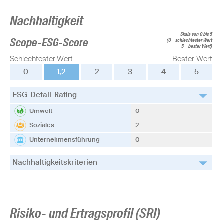
Nachhaltigkeit
Skala von 0 bis 5
Scope-ESG-Score
(0 = schlechtester Wert
5 = bester Wert)
Schlechtester Wert
Bester Wert
0
1,2
2
3
4
5
ESG-Detail-Rating
Umwelt
0
Soziales
2
Unternehmensführung
0
Nachhaltigkeitskriterien
Risiko- und Ertragsprofil (SRI)