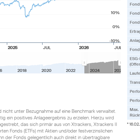
Fond
10%
Fonds
Fond
0%
Ertr
Anla
-10%
2025
JUL
2026
JUL
Fonds
ESG-
(Offe
6
2018
2020
2022
2024
2026
Lauf
Tran
Perf
Perfo
Max.
rd nicht unter Bezugnahme auf eine Benchmark verwaltet.
Rück
ristig ein positives Anlageergebnis zu erzielen. Hierzu wird
ngestrebt, das sich primär aus von Xtrackers, Xtrackers II
* 16.02
ten Fonds (ETFs) mit Aktien und/oder festverzinslichen
 der Fonds gelegentlich auch direkt in übertragbare