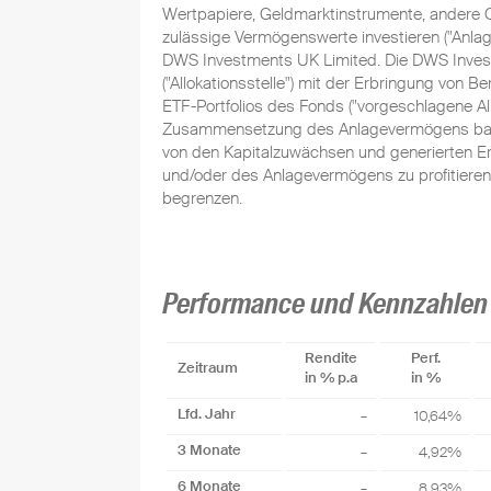
Wertpapiere, Geldmarktinstrumente, andere
zulässige Vermögenswerte investieren ("Anla
DWS Investments UK Limited. Die DWS Inves
("Allokationsstelle") mit der Erbringung von
ETF-Portfolios des Fonds ("vorgeschlagene All
Zusammensetzung des Anlagevermögens basiere
von den Kapitalzuwächsen und generierten Er
und/oder des Anlagevermögens zu profitieren 
begrenzen.
Performance und Kennzahlen
Rendite
Perf.
Zeitraum
in % p.a
in %
Lfd. Jahr
–
10,64%
3 Monate
–
4,92%
6 Monate
–
8,93%