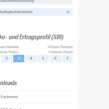
Unternehmensführung
-
altigkeitskriterien
ko- und Ertragsprofil (SRI)
gere Rendite
Höhere Rendite
eres Risiko
Höheres Risiko
2
3
4
5
6
7
nloads
Factsheet