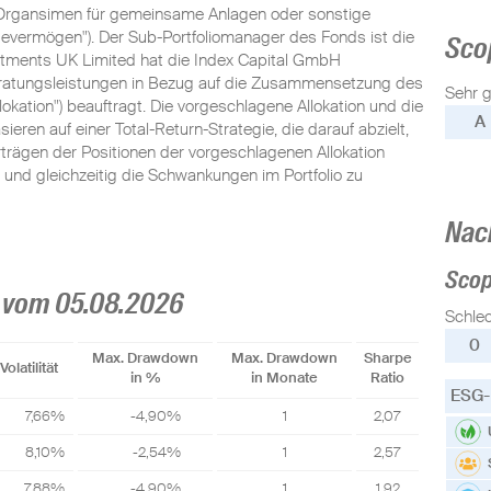
 Organsimen für gemeinsame Anlagen oder sonstige
gevermögen"). Der Sub-Portfoliomanager des Fonds ist die
Sco
tments UK Limited hat die Index Capital GmbH
 Beratungsleistungen in Bezug auf die Zusammensetzung des
Sehr g
okation") beauftragt. Die vorgeschlagene Allokation und die
A
n auf einer Total-Return-Strategie, die darauf abzielt,
trägen der Positionen der vorgeschlagenen Allokation
und gleichzeitig die Schwankungen im Portfolio zu
Nac
Sco
 vom 05.08.2026
Schle
0
Max. Drawdown
Max. Drawdown
Sharpe
Volatilität
in %
in Monate
Ratio
ESG-
7,66%
-4,90%
1
2,07
8,10%
-2,54%
1
2,57
7,88%
-4,90%
1
1,92