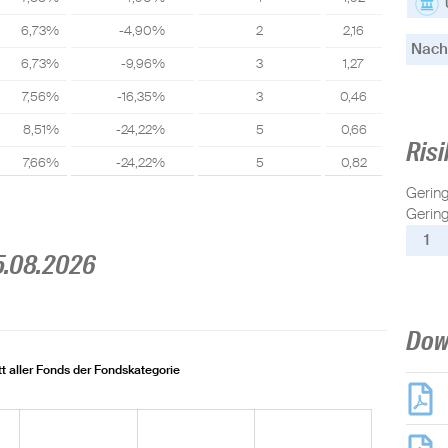
6,73%
-4,90%
2
2,16
Nachh
6,73%
-9,96%
3
1,27
7,56%
-16,35%
3
0,46
8,51%
-24,22%
5
0,66
Risi
7,66%
-24,22%
5
0,82
Gerin
Gering
1
5.08.2026
Dow
t aller Fonds der Fondskategorie