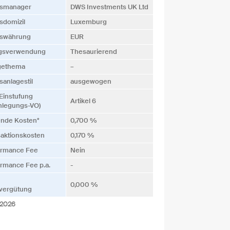
s­manager
DWS Investments UK Ltd
­domizil
Luxemburg
s­währung
EUR
ags­verwendung
Thesaurierend
gethema
–
­anlagestil
ausgewogen
Einstufung
Artikel 6
nlegungs-VO)
ende Kosten*
0,700 %
saktionskosten
0,170 %
ormance Fee
Nein
rmance Fee p.a.
-
0,000 %
vergütung
.2026