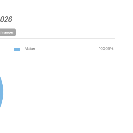
2026
ährungen
Aktien
100,06%