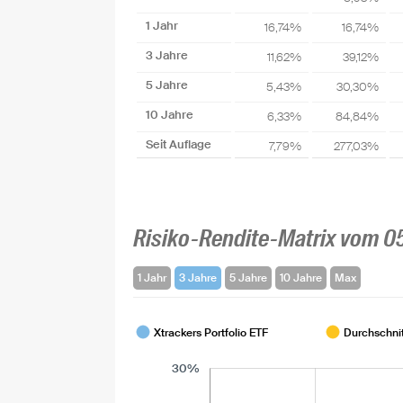
1 Jahr
16,74%
16,74%
3 Jahre
11,62%
39,12%
5 Jahre
5,43%
30,30%
10 Jahre
6,33%
84,84%
Seit Auflage
7,79%
277,03%
Risiko-Rendite-Matrix vom 0
1 Jahr
3 Jahre
5 Jahre
10 Jahre
Max
Xtrackers Portfolio ETF
Durchschnit
30%