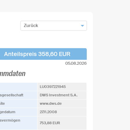
Zurück
Zum Fondsfinder zurück
Fonds hinzufügen und zurück
Anteilspreis 358,60 EUR
05.08.2026
mmdaten
LU0397221945
­­gesellschaft
DWS Investment S.A.
ite
www.dws.de
agedatum
27.11.2008
s­vermögen
753,88 EUR