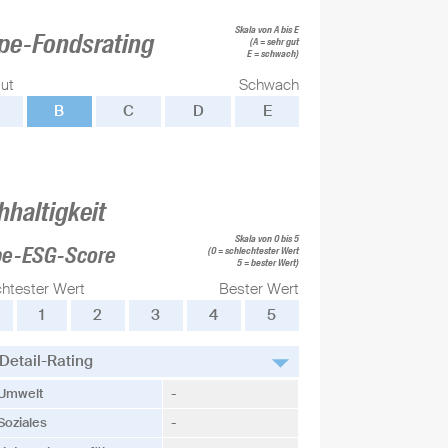
Skala von A bis E
pe-Fondsrating
(A = sehr gut
E = schwach)
ut
Schwach
B
C
D
E
hhaltigkeit
Skala von 0 bis 5
pe-ESG-Score
(0 = schlechtester Wert
5 = bester Wert)
chtester Wert
Bester Wert
1
2
3
4
5
Detail-Rating
Umwelt
-
Soziales
-