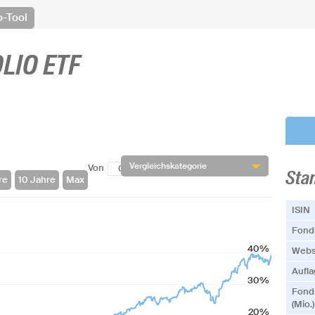
o-Tool
LIO ETF
Vergleichskategorie
Von
Bis
Sta
ISIN
Fonds
40%
Webs
Aufl
30%
Fond
(Mio.)
20%