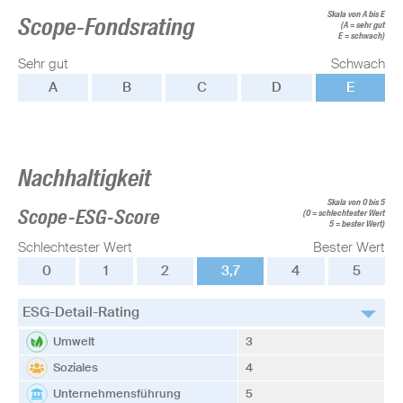
Skala von A bis E
Scope-Fondsrating
(A = sehr gut
E = schwach)
Sehr gut
Schwach
A
B
C
D
E
Nachhaltigkeit
Skala von 0 bis 5
Scope-ESG-Score
(0 = schlechtester Wert
5 = bester Wert)
Schlechtester Wert
Bester Wert
0
1
2
3,7
4
5
ESG-Detail-Rating
Umwelt
3
Soziales
4
Unternehmensführung
5