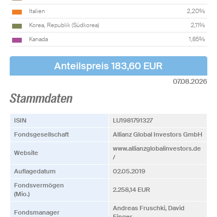
Italien
2,20%
Korea, Republik (Südkorea)
2,11%
Kanada
1,85%
Anteilspreis 183,60 EUR
07.08.2026
Stammdaten
ISIN
LU1981791327
Fonds­­gesellschaft
Allianz Global Investors GmbH
www.allianzglobalinvestors.de
Website
/
Auflagedatum
02.05.2019
Fonds­vermögen
2.258,14 EUR
(Mio.)
Andreas Fruschki, David
Fonds­manager
Finger