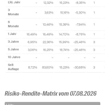
Lfd. Jahr
–
12,32%
15,23%
-8,35%
1
3
–
3,63%
15,16%
-5,30%
1
Monate
6
–
10,46%
15,39%
-7,94%
1
Monate
1 Jahr
16,49%
16,49%
14,70%
-8,76%
1
3 Jahre
6,95%
22,36%
15,99%
-25,46%
3
5 Jahre
3,06%
16,25%
16,74%
-25,46%
3
10 Jahre
–
–
–
–
–
Seit
8,72%
83,60%
15,23%
-30,68%
3
Auflage
Risiko-Rendite-Matrix vom 07.08.2026