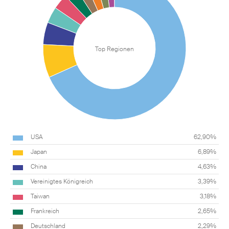
Top Regionen
USA
62,90%
Japan
6,89%
China
4,63%
Vereinigtes Königreich
3,39%
Taiwan
3,18%
Frankreich
2,65%
Deutschland
2,29%