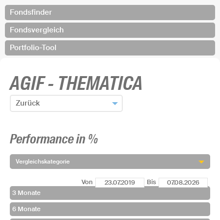
Fondsfinder
Fondsvergleich
Portfolio-Tool
AGIF - THEMATICA
Zurück
Zum Fondsfinder zurück
Performance in %
Fonds hinzufügen und zurück
Vergleichskategorie
Von
Bis