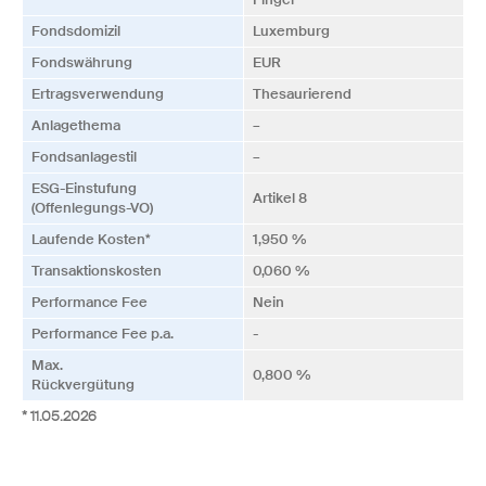
Fonds­domizil
Luxemburg
Fonds­währung
EUR
Ertrags­verwendung
Thesaurierend
Anlagethema
–
Fonds­anlagestil
–
ESG-Einstufung
Artikel 8
(Offenlegungs-VO)
Laufende Kosten*
1,950 %
Transaktionskosten
0,060 %
Performance Fee
Nein
Performance Fee p.a.
-
Max.
0,800 %
Rückvergütung
* 11.05.2026