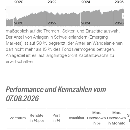
2020
2022
2024
2026
Anlageziel
Das Fondsmanagement investiert überwiegend an den
2020
2022
2024
2026
weltweiten Aktienmärkten. Dabei fokussiert er sich
maßgeblich auf die Themen-, Sektor- und Einzeltitelauswahl.
Der Anteil von Anlagen in Schwellenländern (Emerging
Markets) ist auf 50 % begrenzt, der Anteil an Wandelanleihen
darf nicht mehr als 15 % des Fondsvermögens betragen.
Anlageziel ist es, auf langfristige Sicht Kapitalzuwachs zu
erwirtschaften.
Performance und Kennzahlen vom
07.08.2026
Max.
Max.
Rendite
Perf.
S
Zeitraum
Volatilität
Drawdown
Drawdown
in % p.a
in %
in %
in Monate