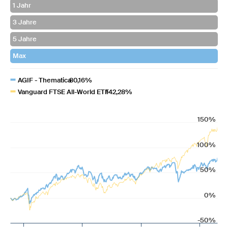
AGIF - Thematica
80,16%
Vanguard FTSE All-World ETF
142,28%
150%
100%
50%
0%
-50%